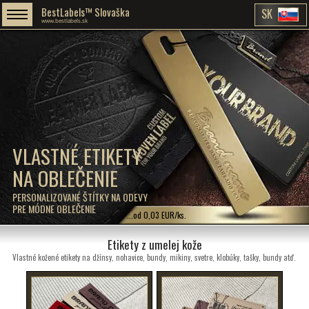
BestLabels™ Slovaška
SK
www.bestlabels.sk
VLASTNÉ ETIKETY
NA OBLEČENIE
PERSONALIZOVANÉ ŠTÍTKY NA ODEVY
PRE MÓDNE OBLEČENIE
...od 0,03 EUR/ks.
Etikety z umelej kože
Vlastné kožené etikety na džínsy, nohavice, bundy, mikiny, svetre, klobúky, tašky, bundy atď.