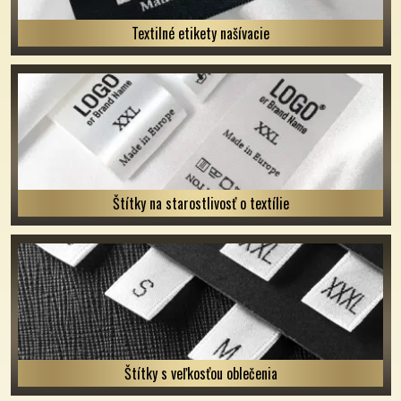
Textilné etikety našívacie
Štítky na starostlivosť o textílie
Štítky s veľkosťou oblečenia