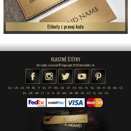
Etikety z pravej kože
VLASTNÉ ŠTÍTKY
All rights reserved © Copyright 2026 Bestlabels.sk
EU
UK
US
FR
BE
IT
ES
PT
RO
DE
AT
CH
HU
PL
NL
DK
FI
SE
BG
CZ
EE
GR
HR
LT
LV
SI
SK
MX
AR
BR
VE
CO
CL
AU
CA