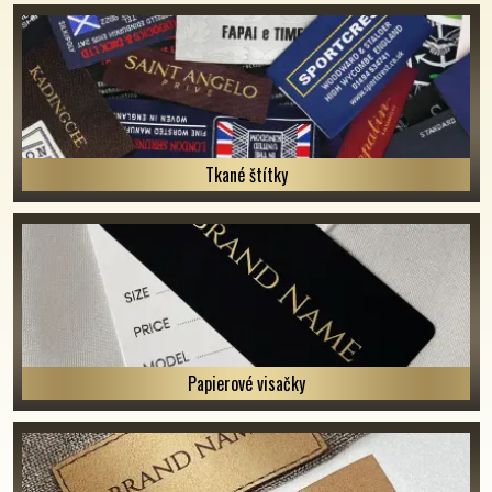
Tkané štítky
Papierové visačky