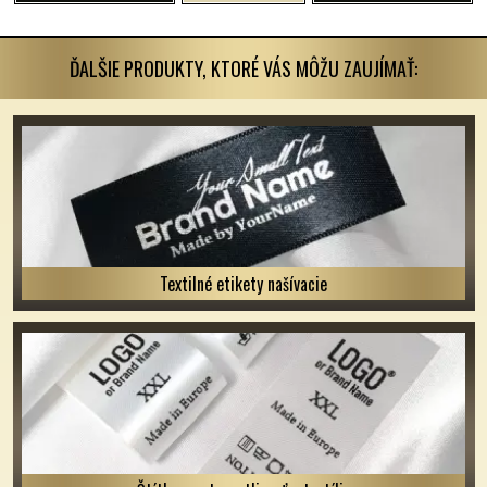
ĎALŠIE PRODUKTY, KTORÉ VÁS MÔŽU ZAUJÍMAŤ:
Textilné etikety našívacie