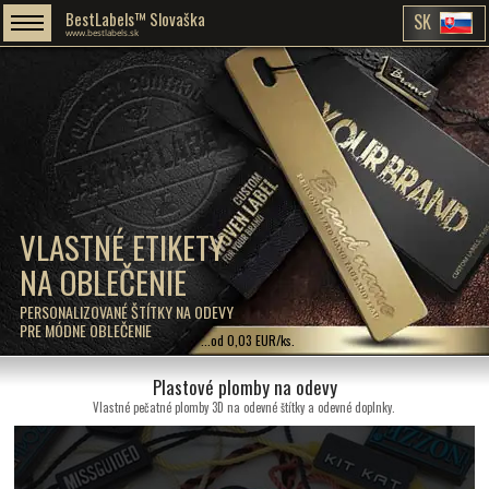
BestLabels™ Slovaška
SK
www.bestlabels.sk
VLASTNÉ ETIKETY
NA OBLEČENIE
PERSONALIZOVANÉ ŠTÍTKY NA ODEVY
PRE MÓDNE OBLEČENIE
...od 0,03 EUR/ks.
Plastové plomby na odevy
Vlastné pečatné plomby 3D na odevné štítky a odevné doplnky.