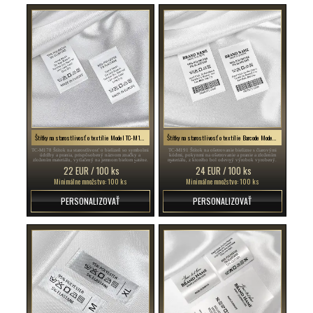
Štítky na starostlivosť o textílie Model TC-M178
Štítky na starostlivosť o textílie Barcode Model TC-M191
TC-M178 Štítok na starostlivosť o bielizeň so symbolmi
TC-M191 Štítok na ošetrovanie bielizne s čiarovými
údržby a prania, prispôsobený názvom značky a
kódmi, pokynmi na ošetrovanie a pranie a zložením
zložením materiálu, vytlačený na jemnom bielom saténe.
materiálu, z ktorého bol odevný výrobok vyrobený.
Nálepky na oblečenie Slovaška, štýl Slovaška, Štítky
Štítky produktov Slovaška, Šitie Slovaška, Módna
22 EUR / 100 ks
24 EUR / 100 ks
produktov Slovaška , Personalizované látkové štítky
značka Slovaška , Saténové štítky na oblečenie
Slovaška , Potlačené látkové štítky Slovaška ...
Slovaška , Štítky na starostlivosť o textílie Slovaška ...
Minimálne množstvo: 100 ks
Minimálne množstvo: 100 ks
PERSONALIZOVAŤ
PERSONALIZOVAŤ