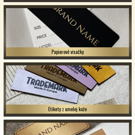
Papierové visačky
Etikety z umelej kože