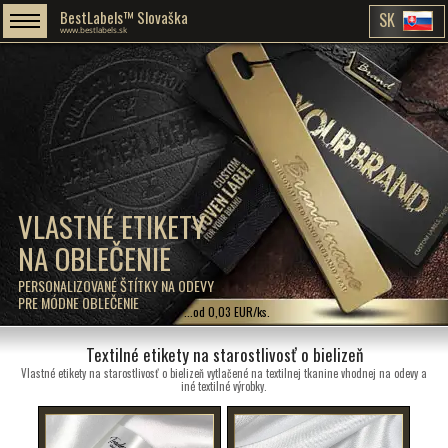
BestLabels™ Slovaška
SK
www.bestlabels.sk
VLASTNÉ ETIKETY
NA OBLEČENIE
PERSONALIZOVANÉ ŠTÍTKY NA ODEVY
PRE MÓDNE OBLEČENIE
...od 0,03 EUR/ks.
Textilné etikety na starostlivosť o bielizeň
Vlastné etikety na starostlivosť o bielizeň vytlačené na textilnej tkanine vhodnej na odevy a
iné textilné výrobky.