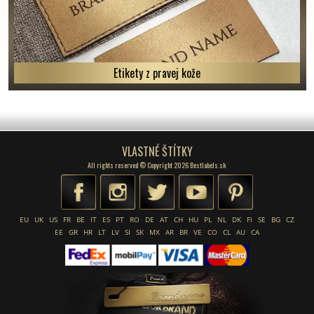
Etikety z pravej kože
VLASTNÉ ŠTÍTKY
All rights reserved © Copyright 2026 Bestlabels.sk
EU
UK
US
FR
BE
IT
ES
PT
RO
DE
AT
CH
HU
PL
NL
DK
FI
SE
BG
CZ
EE
GR
HR
LT
LV
SI
SK
MX
AR
BR
VE
CO
CL
AU
CA