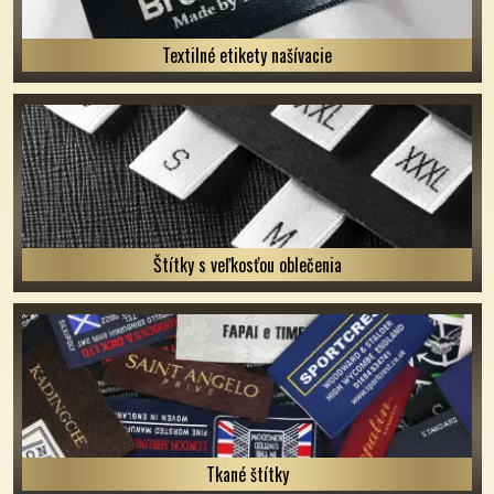
Textilné etikety našívacie
Štítky s veľkosťou oblečenia
Tkané štítky