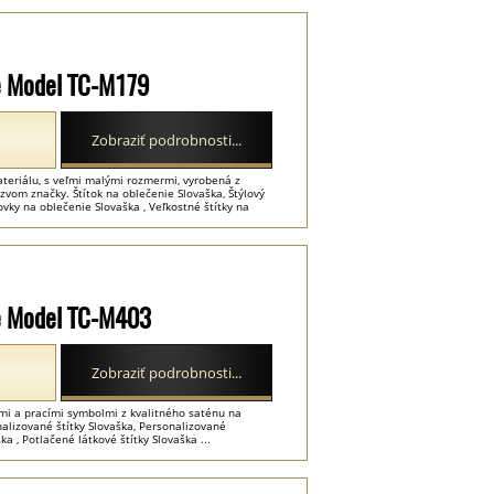
lie Model TC-M179
Zobraziť podrobnosti...
ateriálu, s veľmi malými rozmermi, vyrobená z
om značky. Štítok na oblečenie Slovaška, Štýlový
vky na oblečenie Slovaška , Veľkostné štítky na
lie Model TC-M403
Zobraziť podrobnosti...
ťami a pracími symbolmi z kvalitného saténu na
alizované štítky Slovaška, Personalizované
ka , Potlačené látkové štítky Slovaška ...