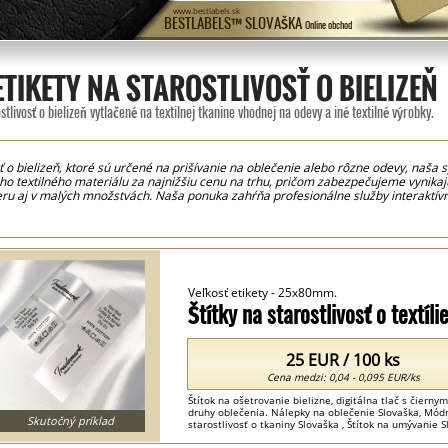
www.bestlabels.sk
BESTLABELS™ SLOVAŠKA
Online obchod
ETIKETY NA STAROSTLIVOSŤ O BIELIZEŇ
stlivosť o bielizeň vytlačené na textilnej tkanine vhodnej na odevy a iné textilné výrobky.
osť o bielizeň, ktoré sú určené na prišívanie na oblečenie alebo rôzne odevy, naša
o textilného materiálu za najnižšiu cenu na trhu, pričom zabezpečujeme vynikajú
u aj v malých množstvách. Naša ponuka zahŕňa profesionálne služby interaktívne
ia a ošetrovania, pokyny na údržbu, materiálové zloženie, logo alebo názov zna
dníctvom nástroja Graphic Builder na našej stránke. Môžete si objednať rôzne mo
skej dielni sú tieto štítky dodávané už nastrihané podľa zadaných rozmerov. Proces
sa látka na strihaných okrajoch neuvoľňuje, čím ušetríte čas potrebný na strihanie 
e, ktoré zabezpečujú vysokú kvalitu tlače s veľmi jasnými detailmi. Etikety so
ielizne, sa široko používajú v módnom priemysle na dámske a pánske odevy alebo 
Veľkosť etikety - 25x80mm.
ľná bielizeň, koberce, tašky či batohy.
Štítky na starostlivosť o textí
25 EUR / 100 ks
Cena medzi: 0,04 - 0,095 EUR/ks
Štítok na ošetrovanie bielizne, digitálna tlač s čier
druhy oblečenia. Nálepky na oblečenie Slovaška, Módny 
Skutočný príklad
starostlivosť o tkaniny Slovaška , Štítok na umývanie Sl