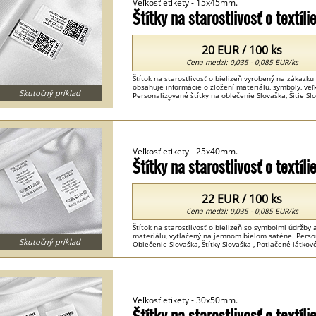
Veľkosť etikety - 15x45mm.
Štítky na starostlivosť o textí
20 EUR / 100 ks
Cena medzi: 0,035 - 0,085 EUR/ks
Štítok na starostlivosť o bielizeň vyrobený na zákazku
obsahuje informácie o zložení materiálu, symboly, veľ
Skutočný príklad
Personalizované štítky na oblečenie Slovaška, Šitie Slo
Slovaška , Štítky s veľkosťou oblečenia Slovaška ...
Veľkosť etikety - 25x40mm.
Štítky na starostlivosť o textí
22 EUR / 100 ks
Cena medzi: 0,035 - 0,085 EUR/ks
Štítok na starostlivosť o bielizeň so symbolmi údržby
materiálu, vytlačený na jemnom bielom saténe. Person
Skutočný príklad
Oblečenie Slovaška, Štítky Slovaška , Potlačené látkové
...
Veľkosť etikety - 30x50mm.
Štítky na starostlivosť o text