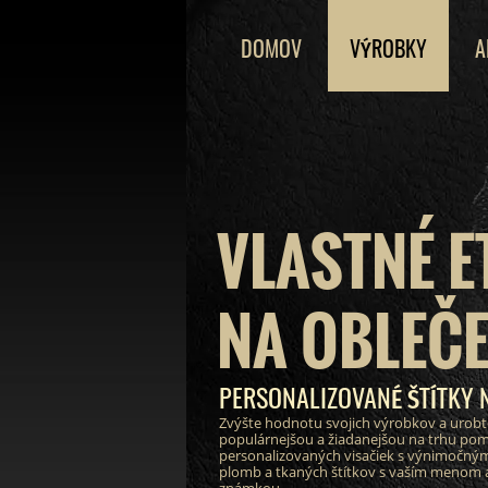
DOMOV
VÝROBKY
A
VLASTNÉ E
NA OBLEČE
PERSONALIZOVANÉ ŠTÍTKY 
Zvýšte hodnotu svojich výrobkov a urobt
populárnejšou a žiadanejšou na trhu po
personalizovaných visačiek s výnimočným
plomb a tkaných štítkov s vaším menom