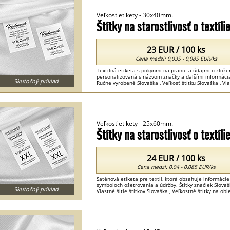
Veľkosť etikety - 30x40mm.
Štítky na starostlivosť o textí
23 EUR / 100 ks
Cena medzi: 0,035 - 0,085 EUR/ks
Textilná etiketa s pokynmi na pranie a údajmi o zlož
personalizovaná s názvom značky a ďalšími informáci
Skutočný príklad
Ručne vyrobené Slovaška , Veľkosť štítku Slovaška , Vlas
Veľkosť etikety - 25x60mm.
Štítky na starostlivosť o textí
24 EUR / 100 ks
Cena medzi: 0,04 - 0,085 EUR/ks
Saténová etiketa pre textil, ktorá obsahuje informácie
symboloch ošetrovania a údržby. Štítky značiek Slovaš
Skutočný príklad
Vlastné šitie štítkov Slovaška , Veľkostné štítky na obl