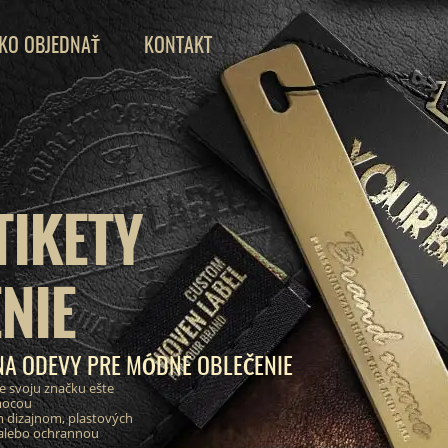
KO OBJEDNAŤ
KONTAKT
TIKETY
NIE
NA ODEVY PRE MÓDNE OBLEČENIE
e svoju značku ešte
mocou
 dizajnom, plastových
 alebo ochrannou