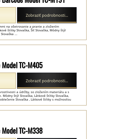
Zobraziť podrobnosti...
ynmi na ošetrovanie a pranie a zložením
ové štítky Slovaška, Šiť Slovaška, Módny štýl
 Slovaška ...
lie Model TC-M405
Zobraziť podrobnosti...
ostlivosti a údržby, so zložením materiálu a s
. Módny štýl Slovaška, Látkové štítky Slovaška,
oblečenie Slovaška , Látkové štítky s možnosťou
lie Model TC-M338