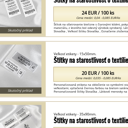
24 EUR / 100 ks
Cena medzi: 0,04 - 0,085 EUR/ks
Štítok na ošetrovanie bielizne s čiarovými kódmi, pok
materiálu, z ktorého bol odevný výrobok vyrobený. Látk
Skutočný príklad
Slovaška , Veľkosť štítku Slovaška , Označenie zloženia
Veľkosť etikety - 15x50mm.
Štítky na starostlivosť o textí
20 EUR / 100 ks
Cena medzi: 0,035 - 0,085 EUR/ks
Personalizovaná etiketa na oblečenie so symbolmi star
veľkosťami, vytlačená čiernou farbou na bielom saténe
Skutočný príklad
Personalizované štítky Slovaška , Látkové menovky na 
potlače Slovaška ...
Veľkosť etikety - 35x90mm.
Štítky na starostlivosť o textí