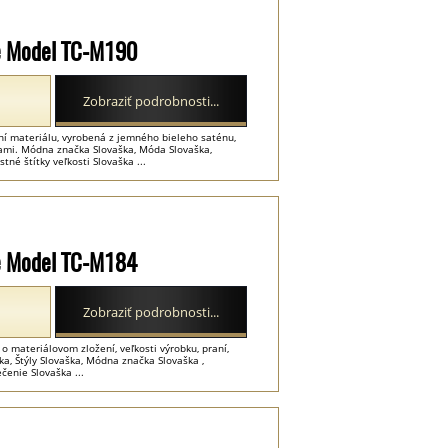
lie Model TC-M190
Zobraziť podrobnosti...
ení materiálu, vyrobená z jemného bieleho saténu,
ami. Módna značka Slovaška, Móda Slovaška,
tné štítky veľkosti Slovaška ...
lie Model TC-M184
Zobraziť podrobnosti...
 o materiálovom zložení, veľkosti výrobku, praní,
ka, Štýly Slovaška, Módna značka Slovaška ,
ečenie Slovaška ...