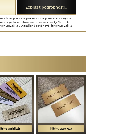
Zobraziť podrobnosti...
 symbolom prania a pokynom na pranie, vhodný na
Ručne vyrobené Slovaška, Značka značky Slovaška,
ítky Slovaška , Vytlačené saténové štítky Slovaška
tikety z umelej kože
Etikety z pravej kože