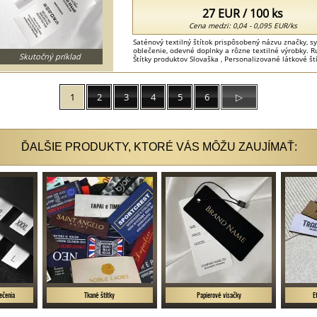
27 EUR / 100 ks
Cena medzi: 0,04 - 0,095 EUR/ks
Saténový textilný štítok prispôsobený názvu značky,
oblečenie, odevné doplnky a rôzne textilné výrobky. 
Skutočný príklad
Štítky produktov Slovaška , Personalizované látkové št
...
1
2
3
4
5
6
▷
ĎALŠIE PRODUKTY, KTORÉ VÁS MÔŽU ZAUJÍMAŤ:
lečenia
Tkané štítky
Papierové visačky
E