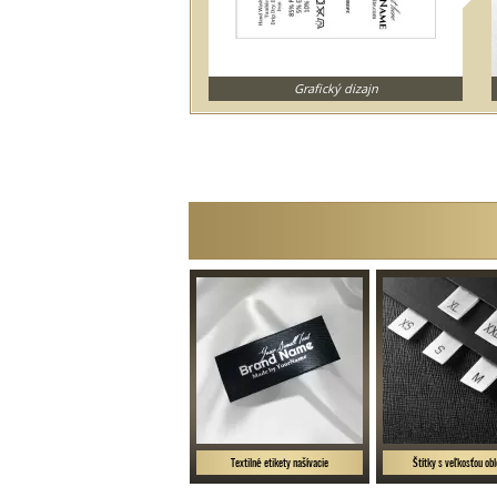
Grafický dizajn
Textilné etikety našívacie
Štítky s veľkosťou ob