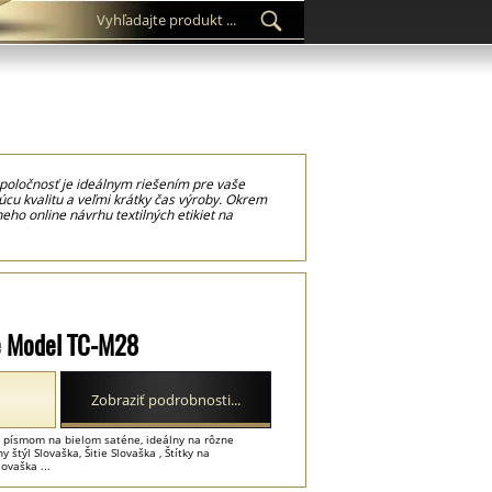
 spoločnosť je ideálnym riešením pre vaše
cu kvalitu a veľmi krátky čas výroby. Okrem
ho online návrhu textilných etikiet na
čky, čiarový kód či QR kód. Všetko je možné
dely štítkov s potlačou na bielom alebo
 strihania za tepla je realizovaný špeciálnym
z roliek. Na výrobu týchto textilných etikiet
 značkami prania a údajmi o materiálovom
rôzne odevné doplnky. Môžu sa tiež aplikovať
lie Model TC-M28
Zobraziť podrobnosti...
nym písmom na bielom saténe, ideálny na rôzne
štýl Slovaška, Šitie Slovaška , Štítky na
ovaška ...