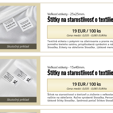
Veľkosť etikety - 25x25mm.
Štítky na starostlivosť o textí
19 EUR / 100 ks
Cena medzi: 0,035 - 0,085 EUR/ks
Textilná etiketa s pokynmi na ošetrovanie a pranie m
jemného bieleho saténu, prispôsobená symbolmi a názv
Skutočný príklad
Slovaška, Etikety na oblečenie Slovaška , Látkové meno
oblečenie Slovaška ...
Veľkosť etikety - 15x40mm.
Štítky na starostlivosť o textí
19 EUR / 100 ks
Cena medzi: 0,035 - 0,085 EUR/ks
Štítok na starostlivosť o bielizeň a zloženie s veľkos
našitie na oblečenie. Ručne vyrobené Slovaška, Person
Skutočný príklad
látkové štítky Slovaška , Saténová potlač štítkov Slovaš