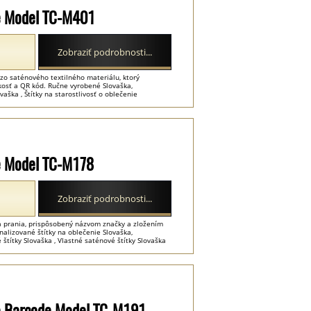
lie Model TC-M401
Zobraziť podrobnosti...
 zo saténového textilného materiálu, ktorý
kosť a QR kód. Ručne vyrobené Slovaška,
vaška , Štítky na starostlivosť o oblečenie
lie Model TC-M178
Zobraziť podrobnosti...
 a prania, prispôsobený názvom značky a zložením
alizované štítky na oblečenie Slovaška,
 štítky Slovaška , Vlastné saténové štítky Slovaška
ílie Barcode Model TC-M191