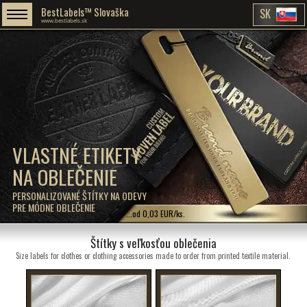
BestLabels™ Slovaška
SK
www.bestlabels.sk
VLASTNÉ ETIKETY
NA OBLEČENIE
PERSONALIZOVANÉ ŠTÍTKY NA ODEVY
PRE MÓDNE OBLEČENIE
...od 0,03 EUR/ks.
Štítky s veľkosťou oblečenia
Size labels for clothes or clothing accessories made to order from printed textile material.