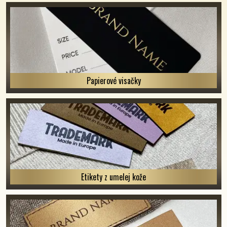
Papierové visačky
Etikety z umelej kože