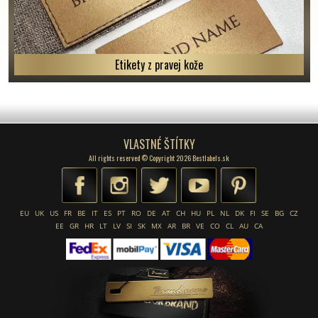
Etikety z pravej kože
VLASTNÉ ŠTÍTKY
All rights reserved © Copyright 2026 Bestlabels.sk
EU
UK
US
FR
BE
IT
ES
PT
RO
DE
AT
CH
HU
PL
NL
DK
FI
SE
BG
CZ
EE
GR
HR
LT
LV
SI
SK
MX
AR
BR
VE
CO
CL
AU
CA