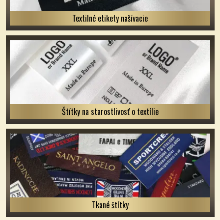
Textilné etikety našívacie
Štítky na starostlivosť o textílie
Tkané štítky