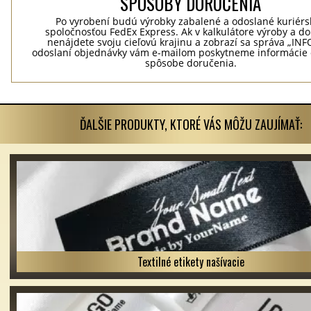
SPÔSOBY DORUČENIA
Po vyrobení budú výrobky zabalené a odoslané kuriér
spoločnosťou FedEx Express. Ak v kalkulátore výroby a d
nenájdete svoju cieľovú krajinu a zobrazí sa správa „INF
odoslaní objednávky vám e-mailom poskytneme informácie 
spôsobe doručenia.
ĎALŠIE PRODUKTY, KTORÉ VÁS MÔŽU ZAUJÍMAŤ:
Textilné etikety našívacie