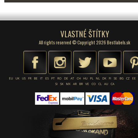
VLASTNÉ ŠTÍTKY
All rights reserved © Copyright 2026 Bestlabels.sk
EU
UK
US
FR
BE
IT
ES
PT
RO
DE
AT
CH
HU
PL
NL
DK
FI
SE
BG
CZ
EE
SI
SK
MX
AR
BR
VE
CO
CL
AU
CA