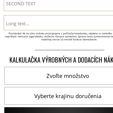
Poznámka! Ak na túto stránku pristupujete z počítača/notebooku, nájdete tu niekoľko 
napríklad: nahratie loga/obleku, vloženie rôznych symbolov, úprava textu (umiestnenie/veľ
mobilnej verzie sú mnohé funkcie obmedzené.
KALKULAČKA VÝROBNÝCH A DODACÍCH NÁ