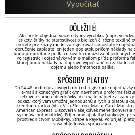
Vypočítať
DÔLEŽITÉ!
Ak chcete objednať viacero typov výrobkov (napr. visačky,
etikety, štítky na starostlivosť o bielizeň či rôzne textilné et
môžete pre každý model zaregistrovať samostatné objedná
doručenie zaplatíte len jeden poplatok, pričom náklady na
budú prepočítané podľa celkového množstva objednaných v
Po registrácii objednávky vám e-mailom príde proforma fak
ktorej budú náklady na dopravu vypočítané na základe ce
objemu alebo hmotnosti balíka.
SPÔSOBY PLATBY
Do 24-48 hodín (pracovných dní) od registrácie objednávky 
e-mail s konečným grafickým návrhom a proforma faktú
celkovou sumou objednávky. V e-maile nájdete aj zabez
odkaz, ktorý vám umožní jednoduchú a rýchlu platbu ako
kreditnou kartou (Visa, Visa Electron, MasterCard, Maestro,
American Express, Discover) v akejkoľvek mene (konverzia 
vykonáva automaticky). Prijímame aj platby bankovým pr
prostredníctvom MobilPay, Stripe a PayPal. Po prijatí plat
vaša objednávka spracovaná.