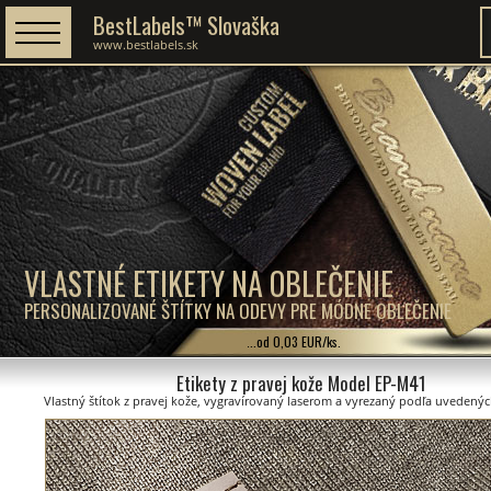
BestLabels™ Slovaška
www.bestlabels.sk
VLASTNÉ ETIKETY NA OBLEČENIE
PERSONALIZOVANÉ ŠTÍTKY NA ODEVY PRE MÓDNE OBLEČENIE
...od 0,03 EUR/ks.
Etikety z pravej kože Model EP-M41
Vlastný štítok z pravej kože, vygravírovaný laserom a vyrezaný podľa uvedený