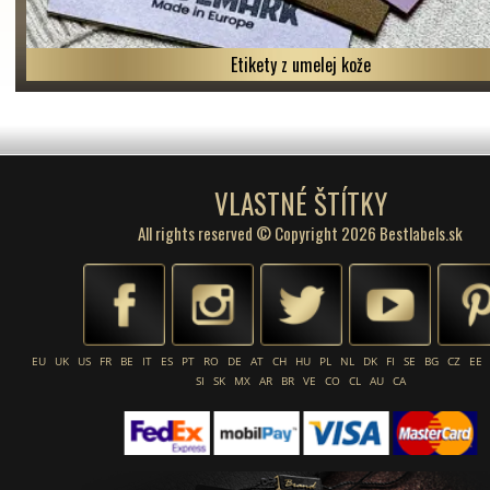
Etikety z umelej kože
VLASTNÉ ŠTÍTKY
All rights reserved © Copyright 2026 Bestlabels.sk
EU
UK
US
FR
BE
IT
ES
PT
RO
DE
AT
CH
HU
PL
NL
DK
FI
SE
BG
CZ
EE
SI
SK
MX
AR
BR
VE
CO
CL
AU
CA