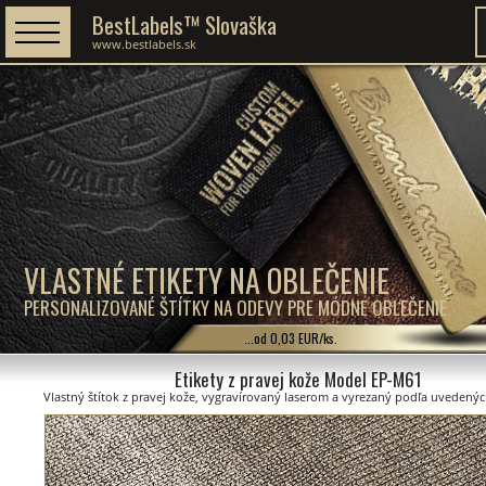
BestLabels™ Slovaška
www.bestlabels.sk
VLASTNÉ ETIKETY NA OBLEČENIE
PERSONALIZOVANÉ ŠTÍTKY NA ODEVY PRE MÓDNE OBLEČENIE
...od 0,03 EUR/ks.
Etikety z pravej kože Model EP-M61
Vlastný štítok z pravej kože, vygravírovaný laserom a vyrezaný podľa uvedený