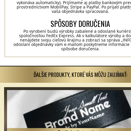
vykonáva automaticky). Prijímame aj platby bankovým pr
prostredníctvom MobilPay, Stripe a PayPal. Po prijatí plat
vaša objednávka spracovaná.
SPÔSOBY DORUČENIA
Po vyrobení budú výrobky zabalené a odoslané kuriér
spoločnosťou FedEx Express. Ak v kalkulátore výroby a d
nenájdete svoju cieľovú krajinu a zobrazí sa správa „INF
odoslaní objednávky vám e-mailom poskytneme informácie 
spôsobe doručenia.
ĎALŠIE PRODUKTY, KTORÉ VÁS MÔŽU ZAUJÍMAŤ: