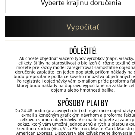
Vypočítať
DÔLEŽITÉ!
Ak chcete objednať viacero typov výrobkov (napr. visačky,
etikety, štítky na starostlivosť o bielizeň či rôzne textilné et
môžete pre každý model zaregistrovať samostatné objedná
doručenie zaplatíte len jeden poplatok, pričom náklady na
budú prepočítané podľa celkového množstva objednaných v
Po registrácii objednávky vám e-mailom príde proforma fak
ktorej budú náklady na dopravu vypočítané na základe ce
objemu alebo hmotnosti balíka.
SPÔSOBY PLATBY
Do 24-48 hodín (pracovných dní) od registrácie objednávky 
e-mail s konečným grafickým návrhom a proforma faktú
celkovou sumou objednávky. V e-maile nájdete aj zabez
odkaz, ktorý vám umožní jednoduchú a rýchlu platbu ako
kreditnou kartou (Visa, Visa Electron, MasterCard, Maestro,
American Express, Discover) v akejkoľvek mene (konverzia 