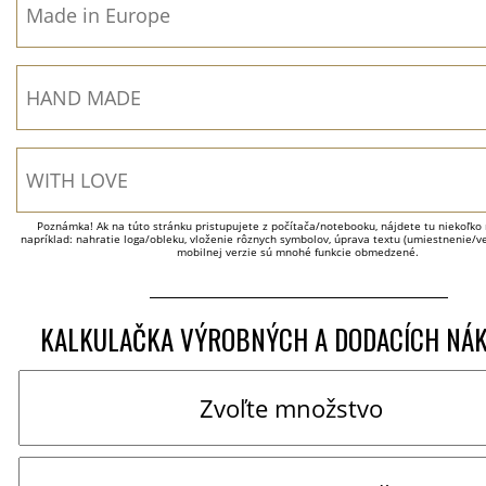
Poznámka! Ak na túto stránku pristupujete z počítača/notebooku, nájdete tu niekoľko 
napríklad: nahratie loga/obleku, vloženie rôznych symbolov, úprava textu (umiestnenie/veľ
mobilnej verzie sú mnohé funkcie obmedzené.
KALKULAČKA VÝROBNÝCH A DODACÍCH NÁ