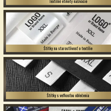
Textilné etikety našívacie
Štítky na starostlivosť o textílie
Štítky s veľkosťou oblečenia