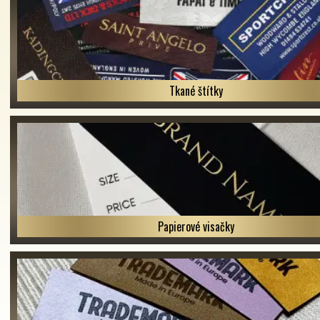
Tkané štítky
Papierové visačky