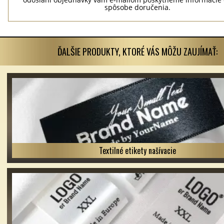
spôsobe doručenia.
ĎALŠIE PRODUKTY, KTORÉ VÁS MÔŽU ZAUJÍMAŤ:
Textilné etikety našívacie