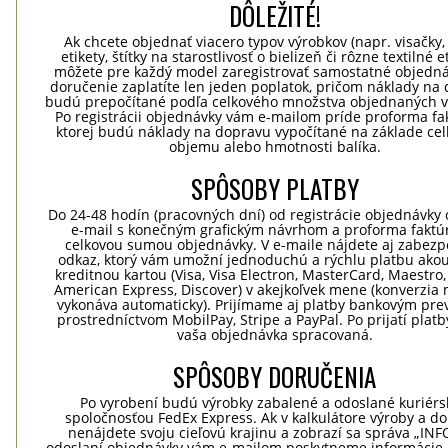
DÔLEŽITÉ!
Ak chcete objednať viacero typov výrobkov (napr. visačky,
etikety, štítky na starostlivosť o bielizeň či rôzne textilné et
môžete pre každý model zaregistrovať samostatné objedná
doručenie zaplatíte len jeden poplatok, pričom náklady na
budú prepočítané podľa celkového množstva objednaných v
Po registrácii objednávky vám e-mailom príde proforma fak
ktorej budú náklady na dopravu vypočítané na základe ce
objemu alebo hmotnosti balíka.
SPÔSOBY PLATBY
Do 24-48 hodín (pracovných dní) od registrácie objednávky 
e-mail s konečným grafickým návrhom a proforma faktú
celkovou sumou objednávky. V e-maile nájdete aj zabez
odkaz, ktorý vám umožní jednoduchú a rýchlu platbu ako
kreditnou kartou (Visa, Visa Electron, MasterCard, Maestro,
American Express, Discover) v akejkoľvek mene (konverzia 
vykonáva automaticky). Prijímame aj platby bankovým pr
prostredníctvom MobilPay, Stripe a PayPal. Po prijatí plat
vaša objednávka spracovaná.
SPÔSOBY DORUČENIA
Po vyrobení budú výrobky zabalené a odoslané kuriér
spoločnosťou FedEx Express. Ak v kalkulátore výroby a d
nenájdete svoju cieľovú krajinu a zobrazí sa správa „INF
odoslaní objednávky vám e-mailom poskytneme informácie 