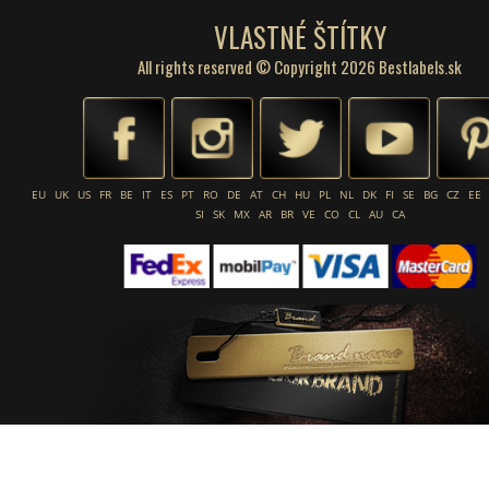
VLASTNÉ ŠTÍTKY
All rights reserved © Copyright 2026 Bestlabels.sk
EU
UK
US
FR
BE
IT
ES
PT
RO
DE
AT
CH
HU
PL
NL
DK
FI
SE
BG
CZ
EE
SI
SK
MX
AR
BR
VE
CO
CL
AU
CA