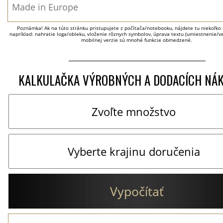
Poznámka! Ak na túto stránku pristupujete z počítača/notebooku, nájdete tu niekoľko 
napríklad: nahratie loga/obleku, vloženie rôznych symbolov, úprava textu (umiestnenie/veľ
mobilnej verzie sú mnohé funkcie obmedzené.
KALKULAČKA VÝROBNÝCH A DODACÍCH NÁ
Vypočítať