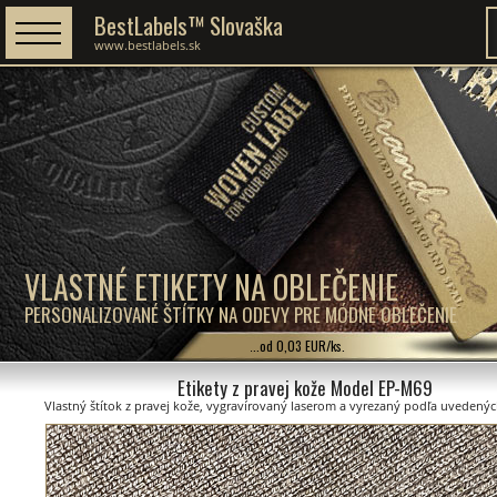
BestLabels™ Slovaška
www.bestlabels.sk
VLASTNÉ ETIKETY NA OBLEČENIE
PERSONALIZOVANÉ ŠTÍTKY NA ODEVY PRE MÓDNE OBLEČENIE
...od 0,03 EUR/ks.
Etikety z pravej kože Model EP-M69
Vlastný štítok z pravej kože, vygravírovaný laserom a vyrezaný podľa uvedený