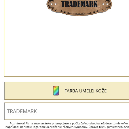
FARBA UMELEJ KOŽE
Poznámka! Ak na túto stránku pristupujete z počítača/notebooku, nájdete tu niekoľko 
napríklad: nahratie loga/obleku, vloženie rôznych symbolov, úprava textu (umiestnenie/veľ