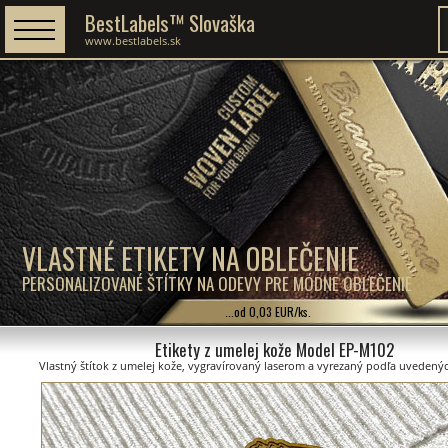
BestLabels™ Slovaška
www.bestlabels.sk
VLASTNÉ ETIKETY NA OBLEČENIE
PERSONALIZOVANÉ ŠTÍTKY NA ODEVY PRE MÓDNE OBLEČENIE
...od 0,03 EUR/ks.
Etikety z umelej kože Model EP-M102
Vlastný štítok z umelej kože, vygravírovaný laserom a vyrezaný podľa uvedený