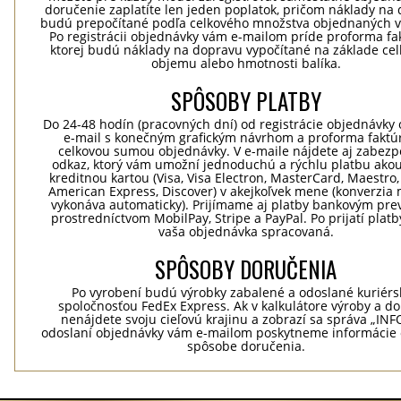
doručenie zaplatíte len jeden poplatok, pričom náklady na
budú prepočítané podľa celkového množstva objednaných v
Po registrácii objednávky vám e-mailom príde proforma fak
ktorej budú náklady na dopravu vypočítané na základe ce
objemu alebo hmotnosti balíka.
SPÔSOBY PLATBY
Do 24-48 hodín (pracovných dní) od registrácie objednávky 
e-mail s konečným grafickým návrhom a proforma faktú
celkovou sumou objednávky. V e-maile nájdete aj zabez
odkaz, ktorý vám umožní jednoduchú a rýchlu platbu ako
kreditnou kartou (Visa, Visa Electron, MasterCard, Maestro,
American Express, Discover) v akejkoľvek mene (konverzia 
vykonáva automaticky). Prijímame aj platby bankovým pr
prostredníctvom MobilPay, Stripe a PayPal. Po prijatí plat
vaša objednávka spracovaná.
SPÔSOBY DORUČENIA
Po vyrobení budú výrobky zabalené a odoslané kuriér
spoločnosťou FedEx Express. Ak v kalkulátore výroby a d
nenájdete svoju cieľovú krajinu a zobrazí sa správa „INF
odoslaní objednávky vám e-mailom poskytneme informácie 
spôsobe doručenia.