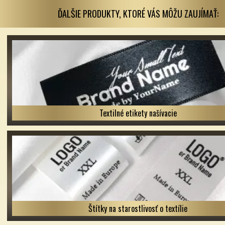
ĎALŠIE PRODUKTY, KTORÉ VÁS MÔŽU ZAUJÍMAŤ:
Textilné etikety našívacie
Štítky na starostlivosť o textílie