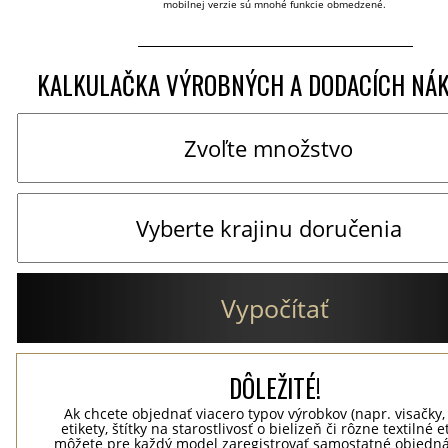
mobilnej verzie sú mnohé funkcie obmedzené.
KALKULAČKA VÝROBNÝCH A DODACÍCH NÁ
Vypočítať
DÔLEŽITÉ!
Ak chcete objednať viacero typov výrobkov (napr. visačky,
etikety, štítky na starostlivosť o bielizeň či rôzne textilné et
môžete pre každý model zaregistrovať samostatné objedná