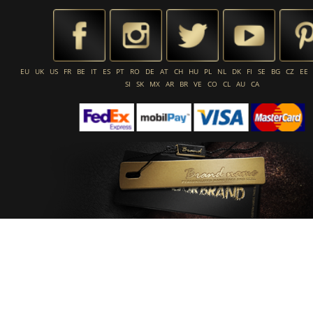
EU
UK
US
FR
BE
IT
ES
PT
RO
DE
AT
CH
HU
PL
NL
DK
FI
SE
BG
CZ
EE
SI
SK
MX
AR
BR
VE
CO
CL
AU
CA