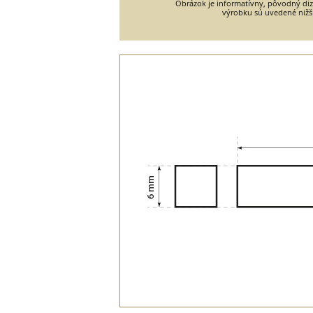
Obrázok je informatívny, pôvodný diza
výrobku sú uvedené nižš