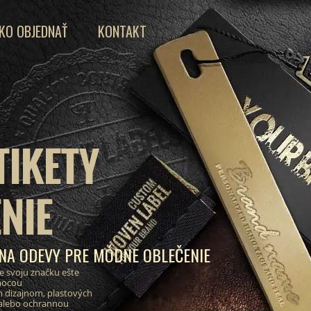
KO OBJEDNAŤ
KONTAKT
TIKETY
NIE
 NA ODEVY PRE MÓDNE OBLEČENIE
e svoju značku ešte
mocou
 dizajnom, plastových
 alebo ochrannou