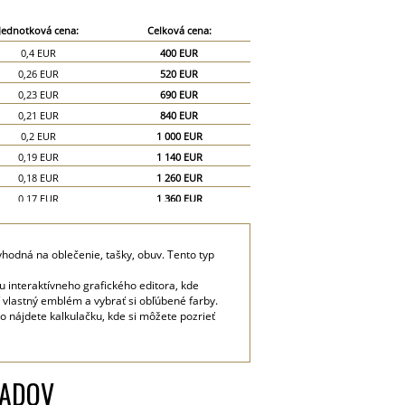
Jednotková cena:
Celková cena:
0,4 EUR
400 EUR
0,26 EUR
520 EUR
0,23 EUR
690 EUR
0,21 EUR
840 EUR
0,2 EUR
1 000 EUR
0,19 EUR
1 140 EUR
0,18 EUR
1 260 EUR
0,17 EUR
1 360 EUR
0,16 EUR
1 440 EUR
0,15 EUR
1 500 EUR
hodná na oblečenie, tašky, obuv. Tento typ
0,13 EUR
1 950 EUR
0,12 EUR
2 400 EUR
interaktívneho grafického editora, kde
 vlastný emblém a vybrať si obľúbené farby.
o nájdete kalkulačku, kde si môžete pozrieť
LADOV