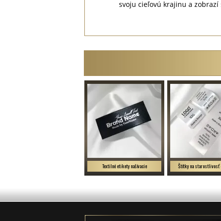
svoju cieľovú krajinu a zobra
Textilné etikety našívacie
Štítky na starostlivosť 