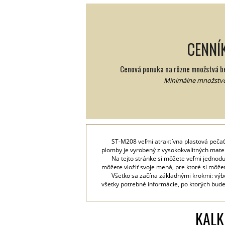
CENNÍ
Cenová ponuka na rôzne množstvá be
Minimálne množstvo
ST-M208 veľmi atraktívna plastová pečať
plomby je vyrobený z vysokokvalitných materi
Na tejto stránke si môžete veľmi jedno
môžete vložiť svoje mená, pre ktoré si môže
Všetko sa začína základnými krokmi: výbe
všetky potrebné informácie, po ktorých budet
KALK