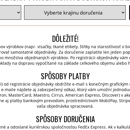
DÔLEŽITÉ!
v výrobkov (napr. visačky, tkané etikety, štítky na starostlivosť o bie
rovať samostatné objednávky. Za doručenie zaplatíte len jeden po
o množstva objednaných výrobkov. Po registrácii objednávky vám 
áklady na dopravu vypočítané na základe celkového objemu alebo h
SPÔSOBY PLATBY
í) od registrácie objednávky obdržíte e-mail s konečným grafický
 e-maile nájdete aj zabezpečený odkaz, ktorý vám umožní jednodu
ctron, MasterCard, Maestro, Cirrus, American Express, Discover) v a
me aj platby bankovým prevodom, prostredníctvom MobilPay, Stripe 
vaša objednávka spracovaná.
SPÔSOBY DORUČENIA
né a odoslané kuriérskou spoločnosťou FedEx Express. Ak v kalkul