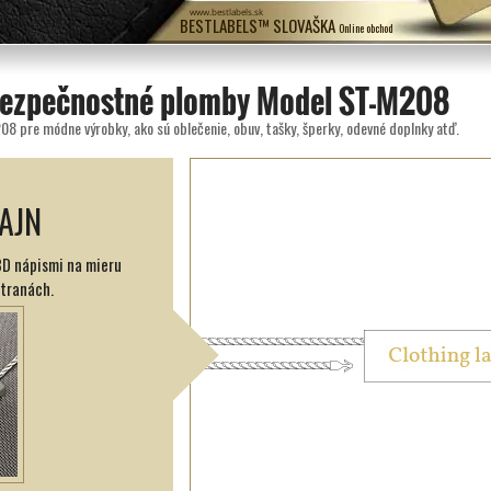
www.bestlabels.sk
BESTLABELS™ SLOVAŠKA
Online obchod
bezpečnostné plomby Model ST-M208
8 pre módne výrobky, ako sú oblečenie, obuv, tašky, šperky, odevné doplnky atď.
AJN
3D nápismi na mieru
stranách.