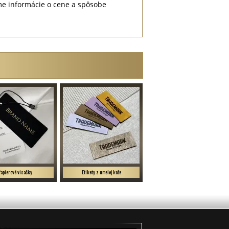
me informácie o cene a spôsobe
Papierové visačky
Etikety z umelej kože