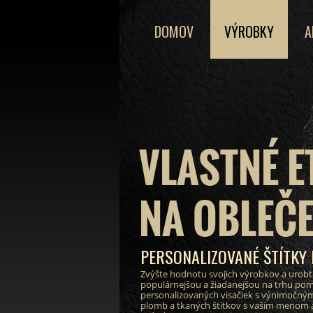
DOMOV
VÝROBKY
A
VLASTNÉ E
NA OBLEČE
PERSONALIZOVANÉ ŠTÍTKY
Zvýšte hodnotu svojich výrobkov a urobt
populárnejšou a žiadanejšou na trhu po
personalizovaných visačiek s výnimočným
plomb a tkaných štítkov s vaším menom