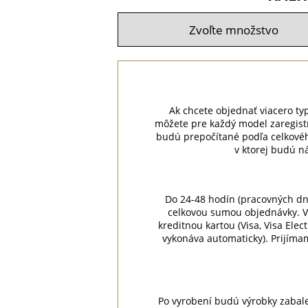
Ak chcete objednať viacero typo
môžete pre každý model zaregist
budú prepočítané podľa celkovéh
v ktorej budú n
Do 24-48 hodín (pracovných dn
celkovou sumou objednávky. V
kreditnou kartou (Visa, Visa Ele
vykonáva automaticky). Prijíma
Po vyrobení budú výrobky zabale