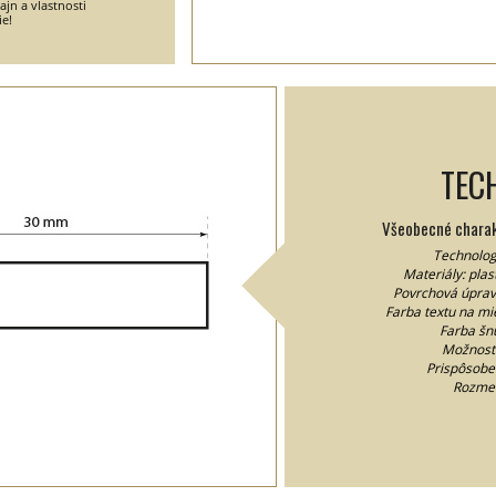
jn a vlastnosti
ie!
TEC
Všeobecné charakt
Technolog
Materiály: plas
Povrchová úprava
Farba textu na mie
Farba šnú
Možnosť
Prispôsobe
Rozme