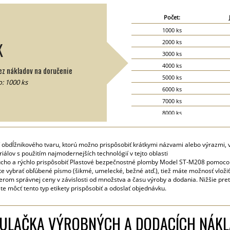
Počet:
1000 ks
2000 ks
K
3000 ks
4000 ks
z nákladov na doručenie
5000 ks
: 1000 ks
6000 ks
7000 ks
8000 ks
9000 ks
10000 ks
 obdĺžnikového tvaru, ktorú možno prispôsobiť krátkymi názvami alebo výrazmi, v
15000 ks
álov s použitím najmodernejších technológií v tejto oblasti
20000 ks
ducho a rýchlo prispôsobiť Plastové bezpečnostné plomby Model ST-M208 pomocou 
te vybrať obľúbené písmo (šikmé, umelecké, bežné atď.), tiež máte možnosť vložiť
rom správnej ceny v závislosti od množstva a času výroby a dodania. Nižšie pret
e môcť tento typ etikety prispôsobiť a odoslať objednávku.
ULAČKA VÝROBNÝCH A DODACÍCH NÁK