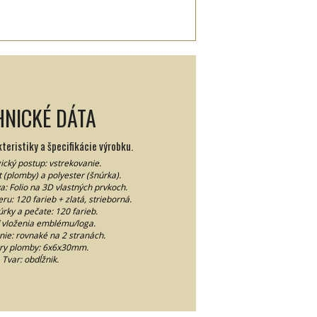
HNICKÉ DÁTA
eristiky a špecifikácie výrobku.
ický postup: vstrekovanie.
t (plomby) a polyester (šnúrka).
: Folio na 3D vlastných prvkoch.
ru: 120 farieb + zlatá, strieborná.
rky a pečate: 120 farieb.
 vloženia emblému/loga.
nie: rovnaké na 2 stranách.
ry plomby: 6x6x30mm.
Tvar: obdĺžnik.