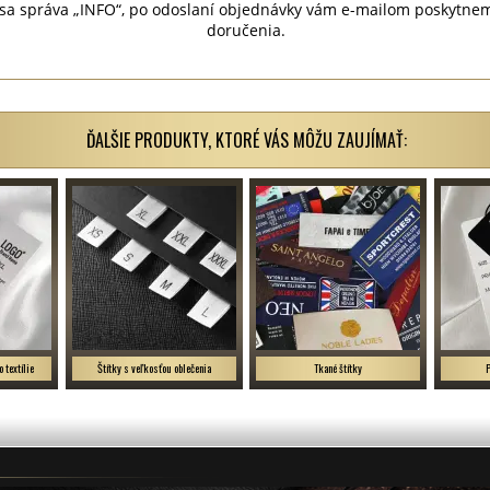
zí sa správa „INFO“, po odoslaní objednávky vám e-mailom poskytne
doručenia.
ĎALŠIE PRODUKTY, KTORÉ VÁS MÔŽU ZAUJÍMAŤ:
o textílie
Štítky s veľkosťou oblečenia
Tkané štítky