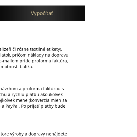
Vypočítať
lizeň či rôzne textilné etikety),
platok, pričom náklady na dopravu
e-mailom príde proforma faktúra,
motnosti balíka.
m návrhom a proforma faktúrou s
chú a rýchlu platbu akoukoľvek
kejkoľvek mene (konverzia mien sa
a PayPal. Po prijatí platby bude
átore výroby a dopravy nenájdete