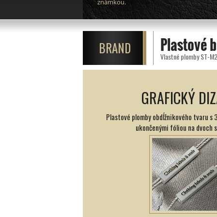
známkou.
Plastové 
BRAND
Vlastné plomby ST-M20
GRAFICKÝ DIZ
Plastové plomby obdĺžnikového tvaru s 
ukončenými fóliou na dvoch 