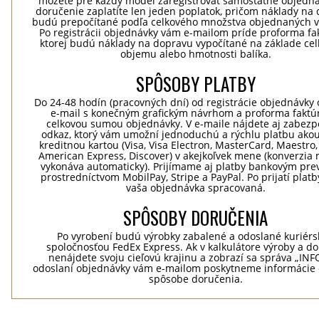
môžete pre každý model zaregistrovať samostatné objedná
doručenie zaplatíte len jeden poplatok, pričom náklady na
budú prepočítané podľa celkového množstva objednaných v
Po registrácii objednávky vám e-mailom príde proforma fak
ktorej budú náklady na dopravu vypočítané na základe ce
objemu alebo hmotnosti balíka.
SPÔSOBY PLATBY
Do 24-48 hodín (pracovných dní) od registrácie objednávky 
e-mail s konečným grafickým návrhom a proforma faktú
celkovou sumou objednávky. V e-maile nájdete aj zabez
odkaz, ktorý vám umožní jednoduchú a rýchlu platbu ako
kreditnou kartou (Visa, Visa Electron, MasterCard, Maestro,
American Express, Discover) v akejkoľvek mene (konverzia 
vykonáva automaticky). Prijímame aj platby bankovým pr
prostredníctvom MobilPay, Stripe a PayPal. Po prijatí plat
vaša objednávka spracovaná.
SPÔSOBY DORUČENIA
Po vyrobení budú výrobky zabalené a odoslané kuriér
spoločnosťou FedEx Express. Ak v kalkulátore výroby a d
nenájdete svoju cieľovú krajinu a zobrazí sa správa „INF
odoslaní objednávky vám e-mailom poskytneme informácie 
spôsobe doručenia.