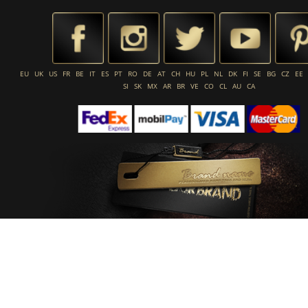
EU
UK
US
FR
BE
IT
ES
PT
RO
DE
AT
CH
HU
PL
NL
DK
FI
SE
BG
CZ
EE
SI
SK
MX
AR
BR
VE
CO
CL
AU
CA