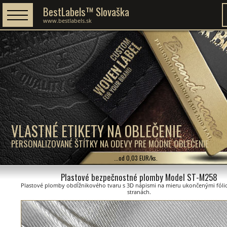
BestLabels™ Slovaška
www.bestlabels.sk
VLASTNÉ ETIKETY NA OBLEČENIE
PERSONALIZOVANÉ ŠTÍTKY NA ODEVY PRE MÓDNE OBLEČENIE
...od 0,03 EUR/ks.
Plastové bezpečnostné plomby Model ST-M258
Plastové plomby obdĺžnikového tvaru s 3D nápismi na mieru ukončenými fóli
stranách.