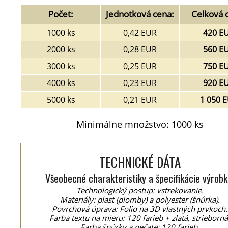
Počet:
Jednotková cena:
Celková 
1000 ks
0,42 EUR
420 E
2000 ks
0,28 EUR
560 E
3000 ks
0,25 EUR
750 E
4000 ks
0,23 EUR
920 E
5000 ks
0,21 EUR
1 050 
Minimálne množstvo: 1000 ks
TECHNICKÉ DÁTA
Všeobecné charakteristiky a špecifikácie výrobk
Technologický postup: vstrekovanie.
Materiály: plast (plomby) a polyester (šnúrka).
Povrchová úprava: Folio na 3D vlastných prvkoch.
Farba textu na mieru: 120 farieb + zlatá, strieborná
Farba šnúrky a pečate: 120 farieb.