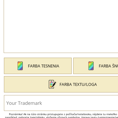
FARBA TESNENIA
FARBA ŠN
FARBA TEXTU/LOGA
Poznámka! Ak na túto stránku pristupujete z počítača/notebooku, nájdete tu niekoľko 
napríklad: nahratie loga/obleku, vloženie rôznych symbolov, úprava textu (umiestnenie/veľ