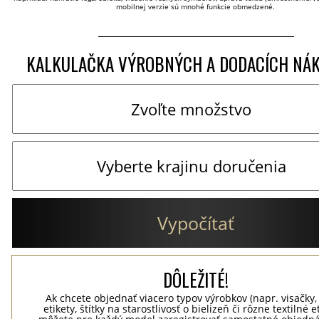
mobilnej verzie sú mnohé funkcie obmedzené.
KALKULAČKA VÝROBNÝCH A DODACÍCH NÁ
Vypočítať
DÔLEŽITÉ!
Ak chcete objednať viacero typov výrobkov (napr. visačky,
etikety, štítky na starostlivosť o bielizeň či rôzne textilné et