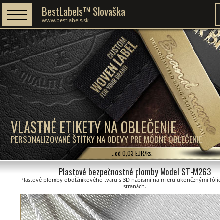
BestLabels™ Slovaška
www.bestlabels.sk
VLASTNÉ ETIKETY NA OBLEČENIE
PERSONALIZOVANÉ ŠTÍTKY NA ODEVY PRE MÓDNE OBLEČENIE
...od 0,03 EUR/ks.
Plastové bezpečnostné plomby Model ST-M263
Plastové plomby obdĺžnikového tvaru s 3D nápismi na mieru ukončenými fóli
stranách.