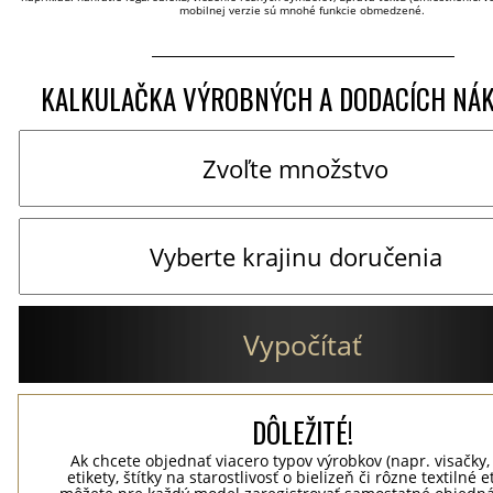
mobilnej verzie sú mnohé funkcie obmedzené.
KALKULAČKA VÝROBNÝCH A DODACÍCH NÁ
Vypočítať
DÔLEŽITÉ!
Ak chcete objednať viacero typov výrobkov (napr. visačky,
etikety, štítky na starostlivosť o bielizeň či rôzne textilné et