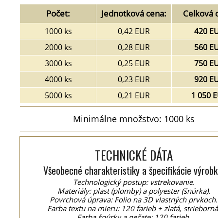
Počet:
Jednotková cena:
Celková 
1000 ks
0,42 EUR
420 E
2000 ks
0,28 EUR
560 E
3000 ks
0,25 EUR
750 E
4000 ks
0,23 EUR
920 E
5000 ks
0,21 EUR
1 050 
Minimálne množstvo: 1000 ks
TECHNICKÉ DÁTA
Všeobecné charakteristiky a špecifikácie výrobk
Technologický postup: vstrekovanie.
Materiály: plast (plomby) a polyester (šnúrka).
Povrchová úprava: Folio na 3D vlastných prvkoch.
Farba textu na mieru: 120 farieb + zlatá, strieborná
Farba šnúrky a pečate: 120 farieb.