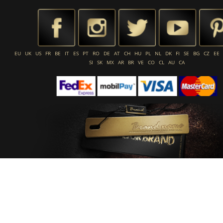
EU
UK
US
FR
BE
IT
ES
PT
RO
DE
AT
CH
HU
PL
NL
DK
FI
SE
BG
CZ
EE
SI
SK
MX
AR
BR
VE
CO
CL
AU
CA