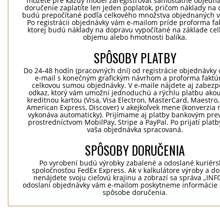
môžete pre každý model zaregistrovať samostatné objedná
doručenie zaplatíte len jeden poplatok, pričom náklady na
budú prepočítané podľa celkového množstva objednaných v
Po registrácii objednávky vám e-mailom príde proforma fak
ktorej budú náklady na dopravu vypočítané na základe ce
objemu alebo hmotnosti balíka.
SPÔSOBY PLATBY
Do 24-48 hodín (pracovných dní) od registrácie objednávky 
e-mail s konečným grafickým návrhom a proforma faktú
celkovou sumou objednávky. V e-maile nájdete aj zabez
odkaz, ktorý vám umožní jednoduchú a rýchlu platbu ako
kreditnou kartou (Visa, Visa Electron, MasterCard, Maestro,
American Express, Discover) v akejkoľvek mene (konverzia 
vykonáva automaticky). Prijímame aj platby bankovým pr
prostredníctvom MobilPay, Stripe a PayPal. Po prijatí plat
vaša objednávka spracovaná.
SPÔSOBY DORUČENIA
Po vyrobení budú výrobky zabalené a odoslané kuriér
spoločnosťou FedEx Express. Ak v kalkulátore výroby a d
nenájdete svoju cieľovú krajinu a zobrazí sa správa „INF
odoslaní objednávky vám e-mailom poskytneme informácie 
spôsobe doručenia.