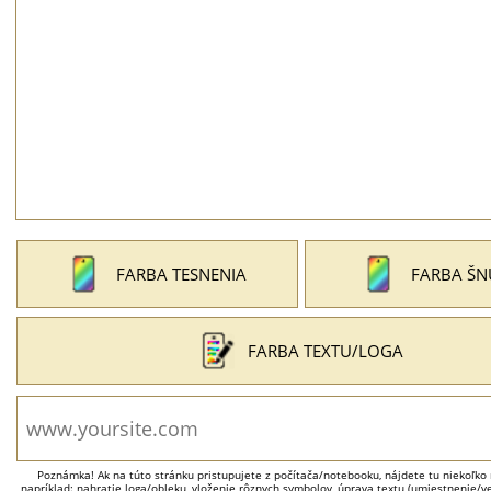
FARBA TESNENIA
FARBA ŠN
FARBA TEXTU/LOGA
Poznámka! Ak na túto stránku pristupujete z počítača/notebooku, nájdete tu niekoľko 
napríklad: nahratie loga/obleku, vloženie rôznych symbolov, úprava textu (umiestnenie/veľ