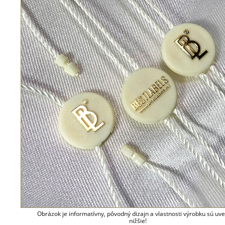
Obrázok je informatívny, pôvodný dizajn a vlastnosti výrobku sú uv
nižšie!