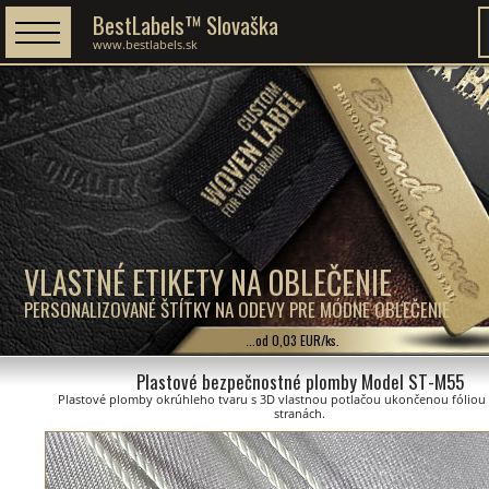
BestLabels™ Slovaška
www.bestlabels.sk
VLASTNÉ ETIKETY NA OBLEČENIE
PERSONALIZOVANÉ ŠTÍTKY NA ODEVY PRE MÓDNE OBLEČENIE
...od 0,03 EUR/ks.
Plastové bezpečnostné plomby Model ST-M55
Plastové plomby okrúhleho tvaru s 3D vlastnou potlačou ukončenou fóliou
stranách.