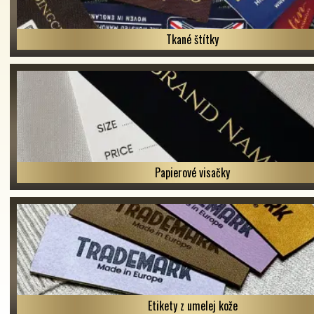
Tkané štítky
Papierové visačky
Etikety z umelej kože