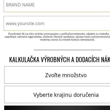
Poznámka! Ak na túto stránku pristupujete z počítača/notebooku, nájdete tu niekoľko 
napríklad: nahratie loga/obleku, vloženie rôznych symbolov, úprava textu (umiestnenie/veľ
mobilnej verzie sú mnohé funkcie obmedzené.
KALKULAČKA VÝROBNÝCH A DODACÍCH NÁ