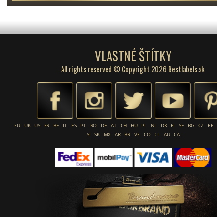
VLASTNÉ ŠTÍTKY
All rights reserved © Copyright 2026 Bestlabels.sk
EU
UK
US
FR
BE
IT
ES
PT
RO
DE
AT
CH
HU
PL
NL
DK
FI
SE
BG
CZ
EE
SI
SK
MX
AR
BR
VE
CO
CL
AU
CA