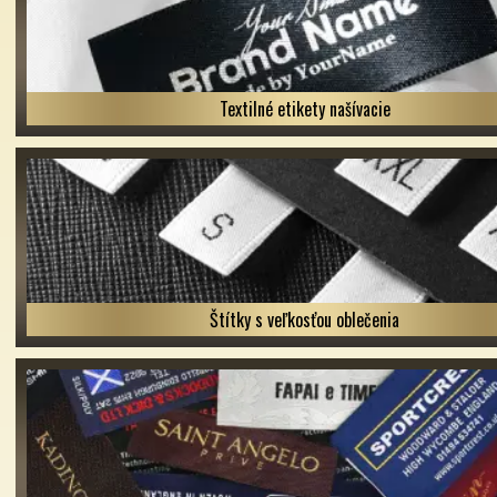
Textilné etikety našívacie
Štítky s veľkosťou oblečenia