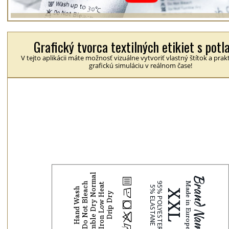
Grafický tvorca textilných etikiet s potl
V tejto aplikácii máte možnosť vizuálne vytvoriť vlastný štítok a prakt
grafickú simuláciu v reálnom čase!
Tumble Dry Normal
b
Do Not Bleach
Iron Low Heat
Hand Wash
N
Drip Dry
j
p