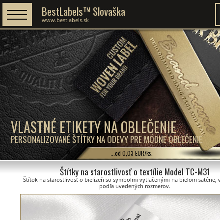
BestLabels™ Slovaška
www.bestlabels.sk
VLASTNÉ ETIKETY NA OBLEČENIE
PERSONALIZOVANÉ ŠTÍTKY NA ODEVY PRE MÓDNE OBLEČENIE
...od 0,03 EUR/ks.
Štítky na starostlivosť o textílie Model TC-M31
Štítok na starostlivosť o bielizeň so symbolmi vytlačenými na bielom saténe, 
podľa uvedených rozmerov.