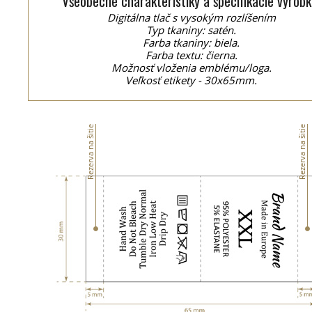
Všeobecné charakteristiky a špecifikácie výrobk
Digitálna tlač s vysokým rozlíšením
Typ tkaniny: satén.
Farba tkaniny: biela.
Farba textu: čierna.
Možnosť vloženia emblému/loga.
Veľkosť etikety - 30x65mm.
Rezerva na šitie
Rezerva na šitie