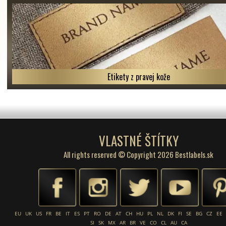
Etikety z pravej kože
VLASTNÉ ŠTÍTKY
All rights reserved © Copyright 2026 Bestlabels.sk
EU
UK
US
FR
BE
IT
ES
PT
RO
DE
AT
CH
HU
PL
NL
DK
FI
SE
BG
CZ
EE
SI
SK
MX
AR
BR
VE
CO
CL
AU
CA