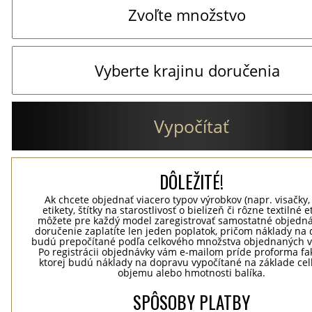
Vypočítať
DÔLEŽITÉ!
Ak chcete objednať viacero typov výrobkov (napr. visačky,
etikety, štítky na starostlivosť o bielizeň či rôzne textilné et
môžete pre každý model zaregistrovať samostatné objedná
doručenie zaplatíte len jeden poplatok, pričom náklady na
budú prepočítané podľa celkového množstva objednaných v
Po registrácii objednávky vám e-mailom príde proforma fak
ktorej budú náklady na dopravu vypočítané na základe ce
objemu alebo hmotnosti balíka.
SPÔSOBY PLATBY