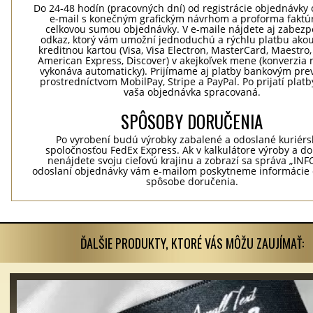
Do 24-48 hodín (pracovných dní) od registrácie objednávky 
e-mail s konečným grafickým návrhom a proforma faktú
celkovou sumou objednávky. V e-maile nájdete aj zabez
odkaz, ktorý vám umožní jednoduchú a rýchlu platbu ako
kreditnou kartou (Visa, Visa Electron, MasterCard, Maestro,
American Express, Discover) v akejkoľvek mene (konverzia 
vykonáva automaticky). Prijímame aj platby bankovým pr
prostredníctvom MobilPay, Stripe a PayPal. Po prijatí plat
vaša objednávka spracovaná.
SPÔSOBY DORUČENIA
Po vyrobení budú výrobky zabalené a odoslané kuriér
spoločnosťou FedEx Express. Ak v kalkulátore výroby a d
nenájdete svoju cieľovú krajinu a zobrazí sa správa „INF
odoslaní objednávky vám e-mailom poskytneme informácie 
spôsobe doručenia.
ĎALŠIE PRODUKTY, KTORÉ VÁS MÔŽU ZAUJÍMAŤ: