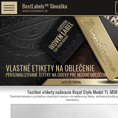
BestLabels™ Slovaška
www.bestlabels.sk
VLASTNÉ ETIKETY NA OBLEČENIE
PERSONALIZOVANÉ ŠTÍTKY NA ODEVY PRE MÓDNE OBLEČENIE
...od 0,03 EUR/ks.
Textilné etikety našívacie Royal Style Model TL-M58
Textilná etiketa s potlačou vlastných textov na saténovej látke, strihaná podľa
rozmerov.