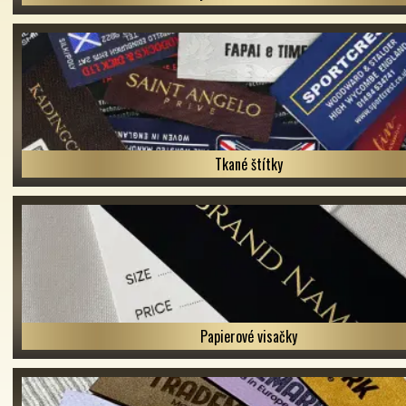
Tkané štítky
Papierové visačky