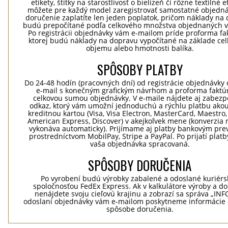
etikety, štítky na starostlivosť o bielizeň či rôzne textilné et
môžete pre každý model zaregistrovať samostatné objedná
doručenie zaplatíte len jeden poplatok, pričom náklady na
budú prepočítané podľa celkového množstva objednaných v
Po registrácii objednávky vám e-mailom príde proforma fak
ktorej budú náklady na dopravu vypočítané na základe ce
objemu alebo hmotnosti balíka.
SPÔSOBY PLATBY
Do 24-48 hodín (pracovných dní) od registrácie objednávky 
e-mail s konečným grafickým návrhom a proforma faktú
celkovou sumou objednávky. V e-maile nájdete aj zabez
odkaz, ktorý vám umožní jednoduchú a rýchlu platbu ako
kreditnou kartou (Visa, Visa Electron, MasterCard, Maestro,
American Express, Discover) v akejkoľvek mene (konverzia 
vykonáva automaticky). Prijímame aj platby bankovým pr
prostredníctvom MobilPay, Stripe a PayPal. Po prijatí plat
vaša objednávka spracovaná.
SPÔSOBY DORUČENIA
Po vyrobení budú výrobky zabalené a odoslané kuriér
spoločnosťou FedEx Express. Ak v kalkulátore výroby a d
nenájdete svoju cieľovú krajinu a zobrazí sa správa „INF
odoslaní objednávky vám e-mailom poskytneme informácie 
spôsobe doručenia.