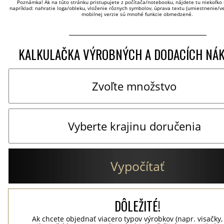
Poznámka! Ak na túto stránku pristupujete z počítača/notebooku, nájdete tu niekoľko 
napríklad: nahratie loga/obleku, vloženie rôznych symbolov, úprava textu (umiestnenie/veľ
mobilnej verzie sú mnohé funkcie obmedzené.
KALKULAČKA VÝROBNÝCH A DODACÍCH NÁ
Vypočítať
DÔLEŽITÉ!
Ak chcete objednať viacero typov výrobkov (napr. visačky,