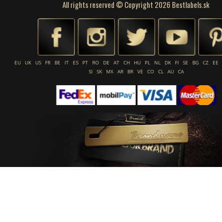
All rights reserved © Copyright 2026 Bestlabels.sk
EU
UK
US
FR
BE
IT
ES
PT
RO
DE
AT
CH
HU
PL
NL
DK
FI
SE
BG
CZ
EE
SI
SK
MX
AR
BR
VE
CO
CL
AU
CA