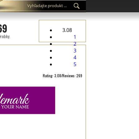
69
3.08
ýrobky.
1
2
3
4
5
Rating: 3.08/Reviews: 269