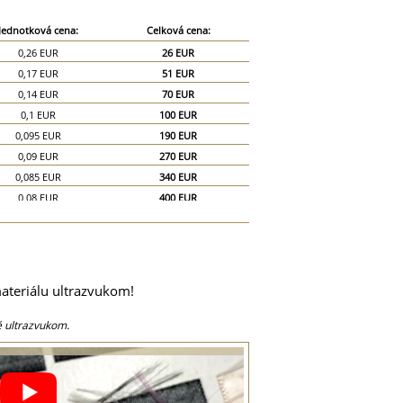
Jednotková cena:
Celková cena:
0,26 EUR
26 EUR
0,17 EUR
51 EUR
0,14 EUR
70 EUR
0,1 EUR
100 EUR
0,095 EUR
190 EUR
0,09 EUR
270 EUR
0,085 EUR
340 EUR
0,08 EUR
400 EUR
0,075 EUR
450 EUR
0,07 EUR
490 EUR
0,065 EUR
520 EUR
0,06 EUR
540 EUR
ateriálu ultrazvukom!
0,055 EUR
550 EUR
0,05 EUR
750 EUR
é ultrazvukom.
0,045 EUR
900 EUR