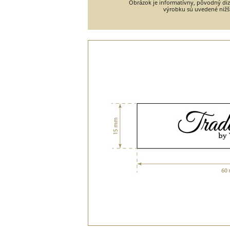
Obrázok je informatívny, pôvodný diza
výrobku sú uvedené nižš