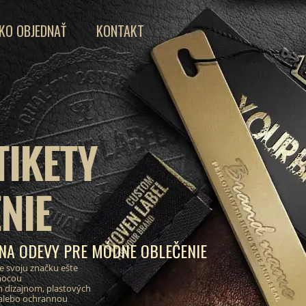
KO OBJEDNAŤ
KONTAKT
TIKETY
NIE
 NA ODEVY PRE MÓDNE OBLEČENIE
e svoju značku ešte
mocou
 dizajnom, plastových
 alebo ochrannou