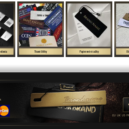
lečenia
Tkané štítky
Papierové visačky
Et
k
EU
UK
US
F