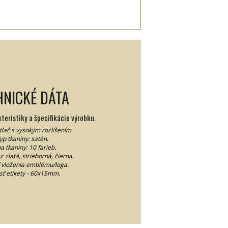
HNICKÉ DÁTA
eristiky a špecifikácie výrobku.
 tlač s vysokým rozlíšením
yp tkaniny: satén.
a tkaniny: 10 farieb.
: zlatá, strieborná, čierna.
 vloženia emblému/loga.
sť etikety - 60x15mm.