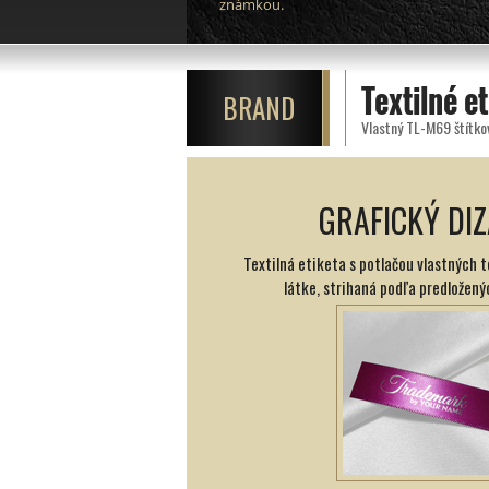
známkou.
Textilné e
BRAND
Vlastný TL-M69 štítkov
GRAFICKÝ DIZ
Textilná etiketa s potlačou vlastných 
látke, strihaná podľa predložený