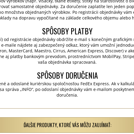
v výrobkov (napr. visačky, tkané etikety, štítky na starostlivosť o bie
rovať samostatné objednávky. Za doručenie zaplatíte len jeden po
o množstva objednaných výrobkov. Po registrácii objednávky vám 
áklady na dopravu vypočítané na základe celkového objemu alebo h
SPÔSOBY PLATBY
í) od registrácie objednávky obdržíte e-mail s konečným grafický
 e-maile nájdete aj zabezpečený odkaz, ktorý vám umožní jednodu
ctron, MasterCard, Maestro, Cirrus, American Express, Discover) v a
me aj platby bankovým prevodom, prostredníctvom MobilPay, Stripe 
vaša objednávka spracovaná.
SPÔSOBY DORUČENIA
né a odoslané kuriérskou spoločnosťou FedEx Express. Ak v kalkul
zí sa správa „INFO“, po odoslaní objednávky vám e-mailom poskytne
doručenia.
ĎALŠIE PRODUKTY, KTORÉ VÁS MÔŽU ZAUJÍMAŤ: