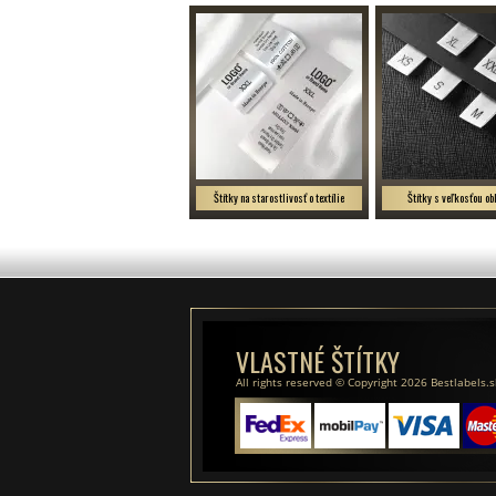
Štítky na starostlivosť o textílie
Štítky s veľkosťou ob
VLASTNÉ ŠTÍTKY
All rights reserved © Copyright 2026 Bestlabels.s