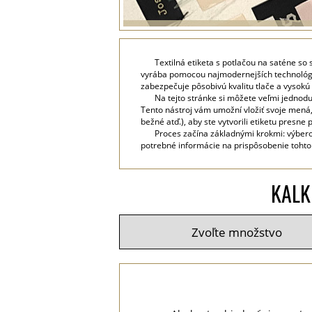
Textilná etiketa s potlačou na saténe so
vyrába pomocou najmodernejších technológií v
zabezpečuje pôsobivú kvalitu tlače a vysokú 
Na tejto stránke si môžete veľmi jednodu
Tento nástroj vám umožní vložiť svoje mená
bežné atď.), aby ste vytvorili etiketu presne
Proces začína základnými krokmi: výbero
potrebné informácie na prispôsobenie tohto t
KALK