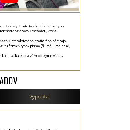
 doplnky. Tento typ textilnej etikety sa
én termotransferovou metódou, ktorá
mocou interaktívneho grafického nástroja.
rať z rôznych typov písma (šikmé, umelecké,
e kalkulačku, ktorá vám poskytne všetky
LADOV
Vypočítať