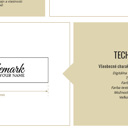
jn a vlastnosti
ie!
TEC
Všeobecné charakt
Digitálna
T
Farb
Farba textu
Možnosť
Veľko