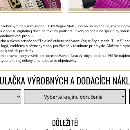
 strieborným nápisom, model TL-69 Vogue Style, určená na oblečenie, rôzne odevy a
 oblasti digitálnej tlače na textilný podklad. Etikety sa tlačia na špeciálny sat
odolnosť voči praniu.
cho a rýchlo prispôsobiť Textilné etikety našívacie Vogue Style Model TL-M69 po
, logá, emblémy a rôzne symboly používané v textilnom priemysle. Môžete si vyb
 podľa vašich predstáv.
m správnej ceny v závislosti od množstva a času výroby a dodania. Nižšie nájdet
ypu textilnej etikety a na odoslanie objednávky.
ULAČKA VÝROBNÝCH A DODACÍCH NÁK
DÔLEŽITÉ!