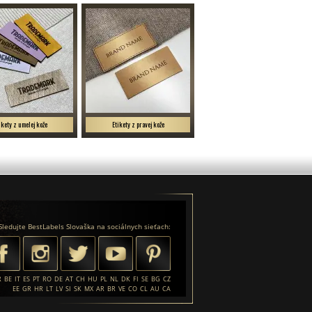
ikety z umelej kože
Etikety z pravej kože
Sledujte BestLabels Slovaška na sociálnych sieťach:
R
BE
IT
ES
PT
RO
DE
AT
CH
HU
PL
NL
DK
FI
SE
BG
CZ
EE
GR
HR
LT
LV
SI
SK
MX
AR
BR
VE
CO
CL
AU
CA