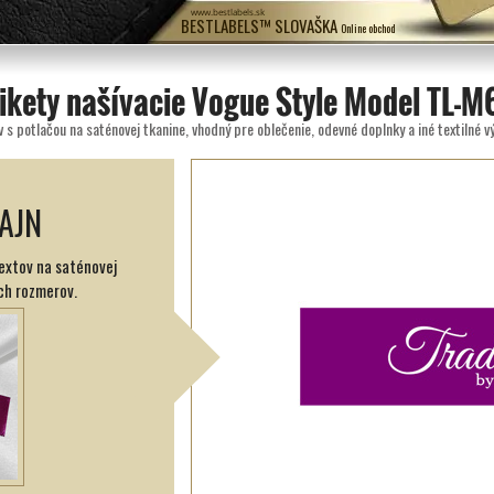
www.bestlabels.sk
BESTLABELS™ SLOVAŠKA
Online obchod
tikety našívacie Vogue Style Model TL-M
 s potlačou na saténovej tkanine, vhodný pre oblečenie, odevné doplnky a iné textilné v
AJN
textov na saténovej
ch rozmerov.