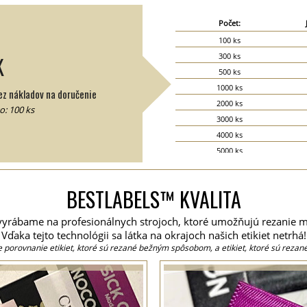
Počet:
100 ks
300 ks
K
500 ks
1000 ks
z nákladov na doručenie
2000 ks
: 100 ks
3000 ks
4000 ks
5000 ks
6000 ks
7000 ks
BESTLABELS™ KVALITA
8000 ks
9000 ks
y vyrábame na profesionálnych strojoch, ktoré umožňujú rezanie m
10000 ks
Vďaka tejto technológii sa látka na okrajoch našich etikiet netrhá!
15000 ks
e porovnanie etikiet, ktoré sú rezané bežným spôsobom, a etikiet, ktoré sú rezan
20000 ks