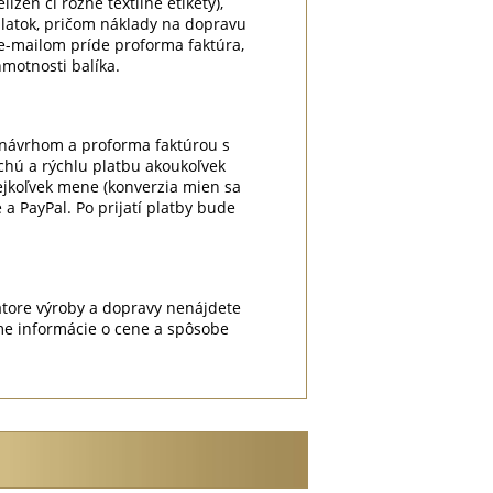
lizeň či rôzne textilné etikety),
platok, pričom náklady na dopravu
e-mailom príde proforma faktúra,
motnosti balíka.
m návrhom a proforma faktúrou s
chú a rýchlu platbu akoukoľvek
kejkoľvek mene (konverzia mien sa
a PayPal. Po prijatí platby bude
átore výroby a dopravy nenájdete
me informácie o cene a spôsobe