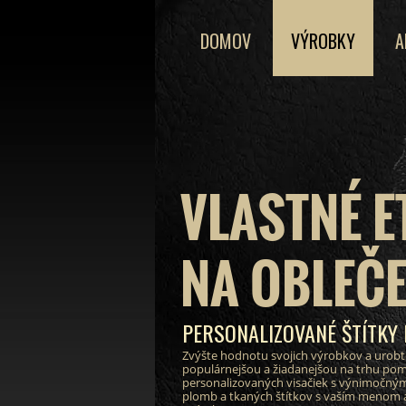
DOMOV
VÝROBKY
A
VLASTNÉ E
NA OBLEČE
PERSONALIZOVANÉ ŠTÍTKY
Zvýšte hodnotu svojich výrobkov a urobt
populárnejšou a žiadanejšou na trhu po
personalizovaných visačiek s výnimočným
plomb a tkaných štítkov s vaším menom