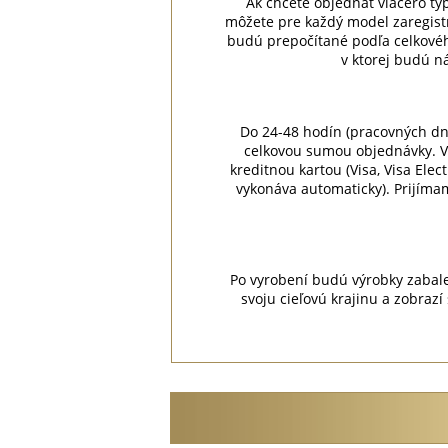
Ak chcete objednať viacero typo
môžete pre každý model zaregist
budú prepočítané podľa celkovéh
v ktorej budú n
Do 24-48 hodín (pracovných dn
celkovou sumou objednávky. V
kreditnou kartou (Visa, Visa Ele
vykonáva automaticky). Prijíma
Po vyrobení budú výrobky zabale
svoju cieľovú krajinu a zobra