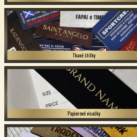
Tkané štítky
Papierové visačky