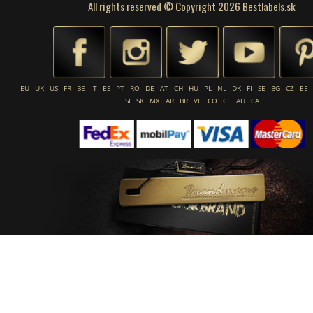
All rights reserved © Copyright 2026 Bestlabels.sk
EU
UK
US
FR
BE
IT
ES
PT
RO
DE
AT
CH
HU
PL
NL
DK
FI
SE
BG
CZ
EE
SI
SK
MX
AR
BR
VE
CO
CL
AU
CA