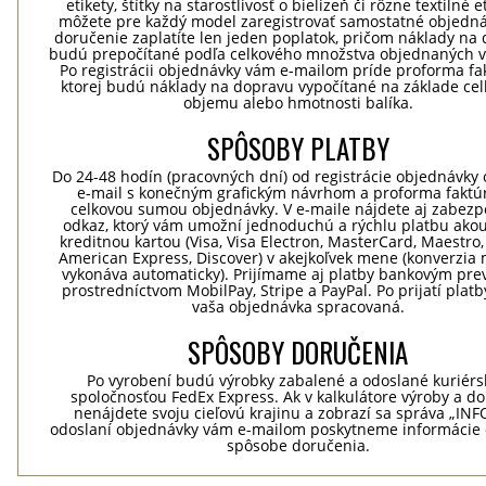
etikety, štítky na starostlivosť o bielizeň či rôzne textilné et
môžete pre každý model zaregistrovať samostatné objedná
doručenie zaplatíte len jeden poplatok, pričom náklady na
budú prepočítané podľa celkového množstva objednaných v
Po registrácii objednávky vám e-mailom príde proforma fak
ktorej budú náklady na dopravu vypočítané na základe ce
objemu alebo hmotnosti balíka.
SPÔSOBY PLATBY
Do 24-48 hodín (pracovných dní) od registrácie objednávky 
e-mail s konečným grafickým návrhom a proforma faktú
celkovou sumou objednávky. V e-maile nájdete aj zabez
odkaz, ktorý vám umožní jednoduchú a rýchlu platbu ako
kreditnou kartou (Visa, Visa Electron, MasterCard, Maestro,
American Express, Discover) v akejkoľvek mene (konverzia 
vykonáva automaticky). Prijímame aj platby bankovým pr
prostredníctvom MobilPay, Stripe a PayPal. Po prijatí plat
vaša objednávka spracovaná.
SPÔSOBY DORUČENIA
Po vyrobení budú výrobky zabalené a odoslané kuriér
spoločnosťou FedEx Express. Ak v kalkulátore výroby a d
nenájdete svoju cieľovú krajinu a zobrazí sa správa „INF
odoslaní objednávky vám e-mailom poskytneme informácie 
spôsobe doručenia.