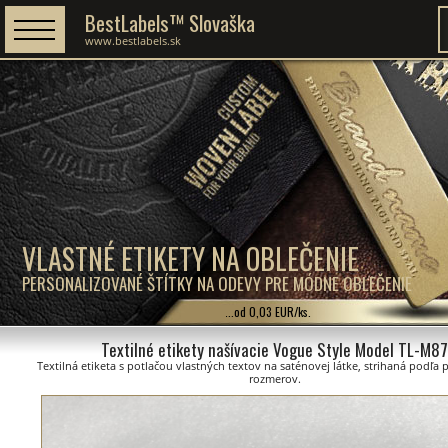
BestLabels™ Slovaška
www.bestlabels.sk
VLASTNÉ ETIKETY NA OBLEČENIE
PERSONALIZOVANÉ ŠTÍTKY NA ODEVY PRE MÓDNE OBLEČENIE
...od 0,03 EUR/ks.
Textilné etikety našívacie Vogue Style Model TL-M8
Textilná etiketa s potlačou vlastných textov na saténovej látke, strihaná podľa
rozmerov.