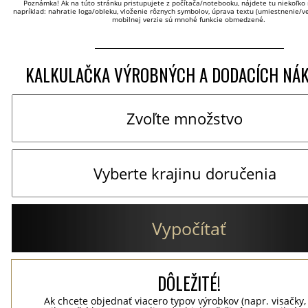
Poznámka! Ak na túto stránku pristupujete z počítača/notebooku, nájdete tu niekoľko 
napríklad: nahratie loga/obleku, vloženie rôznych symbolov, úprava textu (umiestnenie/veľ
mobilnej verzie sú mnohé funkcie obmedzené.
KALKULAČKA VÝROBNÝCH A DODACÍCH NÁ
Vypočítať
DÔLEŽITÉ!
Ak chcete objednať viacero typov výrobkov (napr. visačky,