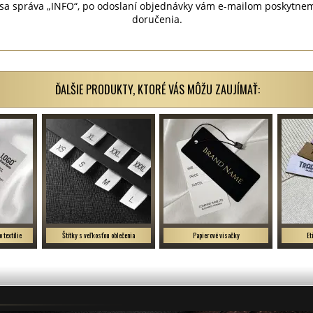
zí sa správa „INFO“, po odoslaní objednávky vám e-mailom poskytne
doručenia.
ĎALŠIE PRODUKTY, KTORÉ VÁS MÔŽU ZAUJÍMAŤ:
o textílie
Štítky s veľkosťou oblečenia
Papierové visačky
Et