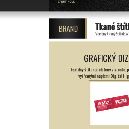
známkou.
Tkané ští
BRAND
Vlastný tkaný štítok W
GRAFICKÝ DIZ
Textilný štítok preložený v strede, 
vyšívanými nápismi Digital Hig