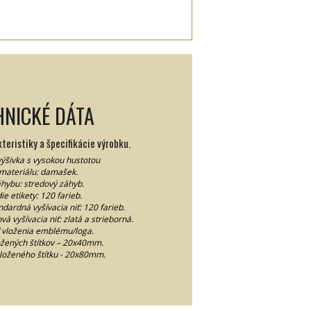
HNICKÉ DÁTA
eristiky a špecifikácie výrobku.
výšivka s vysokou hustotou
materiálu: damašek.
hybu: stredový záhyb.
ie etikety: 120 farieb.
ndardná vyšívacia niť: 120 farieb.
vá vyšívacia niť: zlatá a strieborná.
 vloženia emblému/loga.
ložených štítkov – 20x40mm.
zloženého štítku - 20x80mm.