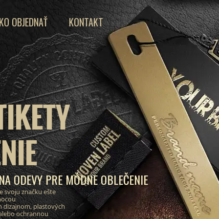
KO OBJEDNAŤ
KONTAKT
TIKETY
NIE
 NA ODEVY PRE MÓDNE OBLEČENIE
e svoju značku ešte
mocou
 dizajnom, plastových
 alebo ochrannou