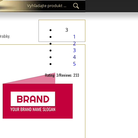
3
ýrobky.
1
2
3
4
5
Rating: 3/Reviews: 233