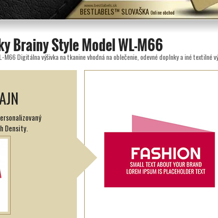
www.bestlabels.sk
BESTLABELS™ SLOVAŠKA
Online obchod
tky Brainy Style Model WL-M66
L-M66 Digitálna výšivka na tkanine vhodná na oblečenie, odevné doplnky a iné textilné v
AJN
personalizovaný
h Density.