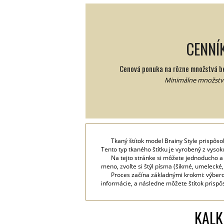
CENNÍ
Cenová ponuka na rôzne množstvá be
Minimálne množstvo
Tkaný štítok model Brainy Style prispôso
Tento typ tkaného štítku je vyrobený z vysok
Na tejto stránke si môžete jednoducho a
meno, zvoľte si štýl písma (šikmé, umelecké, 
Proces začína základnými krokmi: výbero
informácie, a následne môžete štítok prispô
KALK