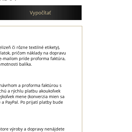
Vypočítať
lizeň či rôzne textilné etikety),
platok, pričom náklady na dopravu
e-mailom príde proforma faktúra,
motnosti balíka.
m návrhom a proforma faktúrou s
chú a rýchlu platbu akoukoľvek
kejkoľvek mene (konverzia mien sa
a PayPal. Po prijatí platby bude
átore výroby a dopravy nenájdete