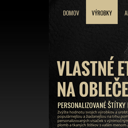
DOMOV
VÝROBKY
A
VLASTNÉ E
NA OBLEČE
PERSONALIZOVANÉ ŠTÍTKY
Zvýšte hodnotu svojich výrobkov a urobt
populárnejšou a žiadanejšou na trhu po
personalizovaných visačiek s výnimočným
plomb a tkaných štítkov s vaším menom