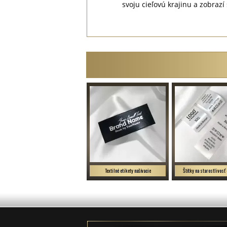
svoju cieľovú krajinu a zobra
Textilné etikety našívacie
Štítky na starostlivosť 