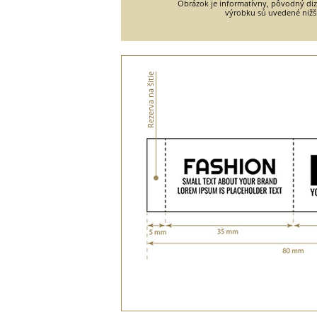
Obrázok je informatívny, pôvodný diza
výrobku sú uvedené nižš
Rezerva na šitie