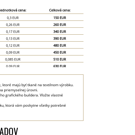
Jednotková cena:
Celková cena:
0,3 EUR
150 EUR
0,26 EUR
260 EUR
0,17 EUR
340 EUR
0,13 EUR
390 EUR
0,12 EUR
480 EUR
0,09 EUR
450 EUR
0,085 EUR
510 EUR
0,09 EUR
630 EUR
0,08 EUR
640 EUR
0,07 EUR
630 EUR
é, ktoré majú byť tkané na textilnom výrobku.
0,06 EUR
600 EUR
na priemyselnej úrovni.
0,05 EUR
750 EUR
o grafického buildera. Vložte vlastné
0,04 EUR
800 EUR
čku, ktorá vám poskytne všetky potrebné
LADOV