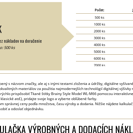
Počet:
500 ks
1000 ks
K
2000 ks
3000 ks
z nákladov na doručenie
4000 ks
: 500 ks
5000 ks
6000 ks
7000 ks
8000 ks
9000 ks
bený s názvom značky, ale aj s inými textami zloženia a údržby, digitálne vyšívan
10000 ks
okvalitných materiálov za použitia najmodernejších technológií digitálnej výšivky 
15000 ks
 rýchlo prispôsobiť Tkané štítky Brainy Style Model WL-M66 pomocou interaktívneh
klasické atď.), pridajte svoje logo a vyberte obľúbené farby.
20000 ks
m správnej ceny podľa množstva, času výroby a dodania. Nižšie nájdete kalkula
sobiť a odoslať objednávku.
ULAČKA VÝROBNÝCH A DODACÍCH NÁK