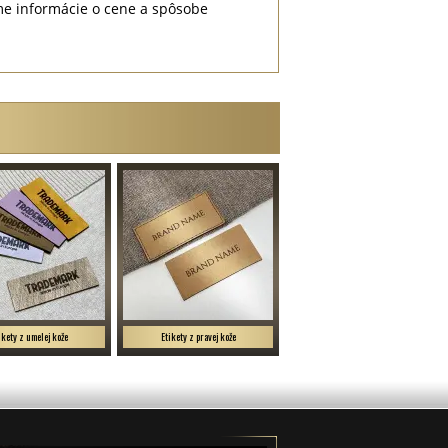
me informácie o cene a spôsobe
ikety z umelej kože
Etikety z pravej kože