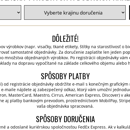
DÔLEŽITÉ!
v výrobkov (napr. visačky, tkané etikety, štítky na starostlivosť o bie
rovať samostatné objednávky. Za doručenie zaplatíte len jeden po
o množstva objednaných výrobkov. Po registrácii objednávky vám 
áklady na dopravu vypočítané na základe celkového objemu alebo h
SPÔSOBY PLATBY
í) od registrácie objednávky obdržíte e-mail s konečným grafický
 e-maile nájdete aj zabezpečený odkaz, ktorý vám umožní jednodu
ctron, MasterCard, Maestro, Cirrus, American Express, Discover) v a
me aj platby bankovým prevodom, prostredníctvom MobilPay, Stripe 
vaša objednávka spracovaná.
SPÔSOBY DORUČENIA
né a odoslané kuriérskou spoločnosťou FedEx Express. Ak v kalkul