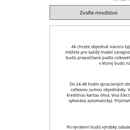
Ak chcete objednať viacero typo
môžete pre každý model zaregist
budú prepočítané podľa celkovéh
v ktorej budú n
Do 24-48 hodín (pracovných dn
celkovou sumou objednávky. V
kreditnou kartou (Visa, Visa Ele
vykonáva automaticky). Prijíma
Po vyrobení budú výrobky zabale