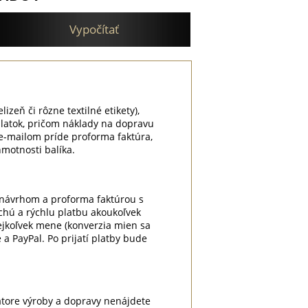
Vypočítať
lizeň či rôzne textilné etikety),
platok, pričom náklady na dopravu
e-mailom príde proforma faktúra,
motnosti balíka.
m návrhom a proforma faktúrou s
chú a rýchlu platbu akoukoľvek
kejkoľvek mene (konverzia mien sa
a PayPal. Po prijatí platby bude
átore výroby a dopravy nenájdete