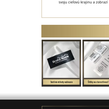
svoju cieľovú krajinu a zobra
Textilné etikety našívacie
Štítky na starostlivosť 