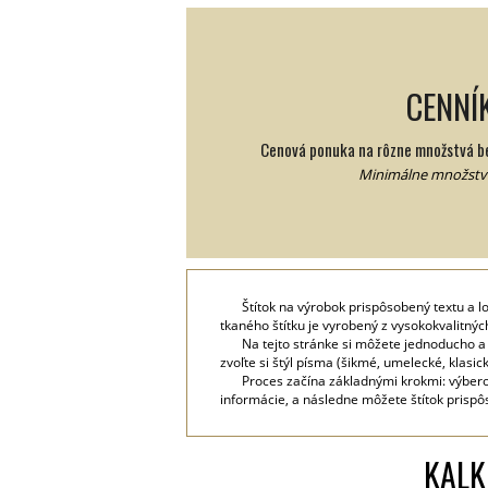
CENNÍ
Cenová ponuka na rôzne množstvá be
Minimálne množstvo
Štítok na výrobok prispôsobený textu a lo
tkaného štítku je vyrobený z vysokokvalitnýc
Na tejto stránke si môžete jednoducho a
zvoľte si štýl písma (šikmé, umelecké, klasic
Proces začína základnými krokmi: výbero
informácie, a následne môžete štítok prispô
KALK