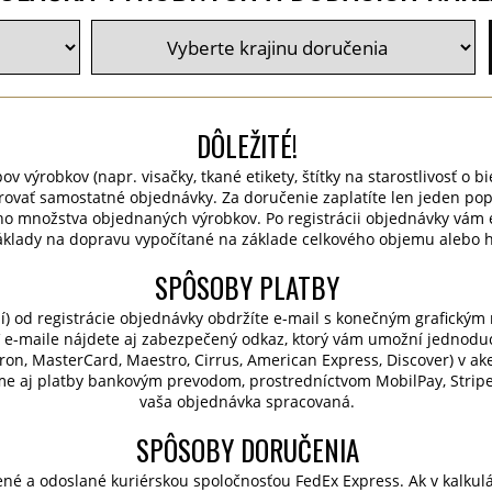
DÔLEŽITÉ!
v výrobkov (napr. visačky, tkané etikety, štítky na starostlivosť o bie
rovať samostatné objednávky. Za doručenie zaplatíte len jeden po
o množstva objednaných výrobkov. Po registrácii objednávky vám 
áklady na dopravu vypočítané na základe celkového objemu alebo h
SPÔSOBY PLATBY
í) od registrácie objednávky obdržíte e-mail s konečným grafický
 e-maile nájdete aj zabezpečený odkaz, ktorý vám umožní jednodu
ctron, MasterCard, Maestro, Cirrus, American Express, Discover) v a
me aj platby bankovým prevodom, prostredníctvom MobilPay, Stripe 
vaša objednávka spracovaná.
SPÔSOBY DORUČENIA
né a odoslané kuriérskou spoločnosťou FedEx Express. Ak v kalkul