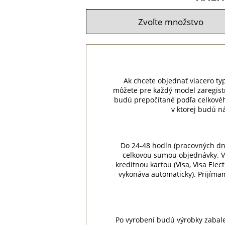
Ak chcete objednať viacero typo
môžete pre každý model zaregist
budú prepočítané podľa celkovéh
v ktorej budú n
Do 24-48 hodín (pracovných dn
celkovou sumou objednávky. V
kreditnou kartou (Visa, Visa Ele
vykonáva automaticky). Prijíma
Po vyrobení budú výrobky zabale