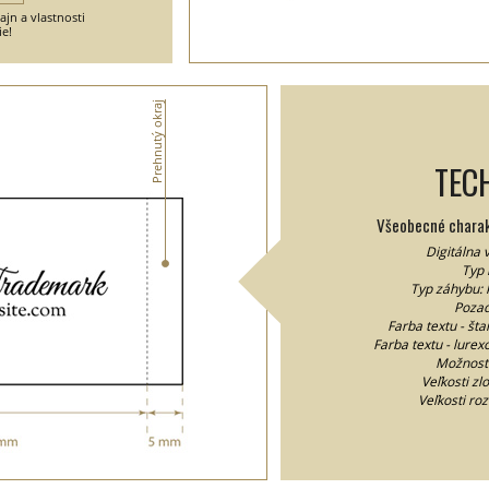
jn a vlastnosti
ie!
Prehnutý okraj
TEC
Všeobecné charakt
Digitálna 
Typ 
Typ záhybu: 
Pozad
Farba textu - šta
Farba textu - lurexo
Možnosť
Veľkosti z
Veľkosti ro