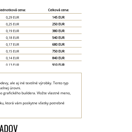
Jednotková cena:
Celková cena:
0,29 EUR
145 EUR
0,25 EUR
250 EUR
0,19 EUR
380 EUR
0,18 EUR
540 EUR
0,17 EUR
680 EUR
0,15 EUR
750 EUR
0,14 EUR
840 EUR
0,13 EUR
910 EUR
0,12 EUR
960 EUR
0,11 EUR
990 EUR
evy, ale aj iné textilné výrobky. Tento typ
0,1 EUR
1 000 EUR
elnej úrovni.
0,085 EUR
1 275 EUR
o grafického buildera. Vložte vlastné meno,
0,07 EUR
1 400 EUR
čku, ktorá vám poskytne všetky potrebné
LADOV