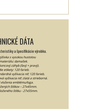
HNICKÉ DÁTA
eristiky a špecifikácie výrobku.
výšivka s vysokou hustotou
materiálu: damašek.
koncový záhyb (ľavý + pravý).
ie etikety: 120 farieb.
ndardná vyšívacia niť: 120 farieb.
vá vyšívacia niť: zlatá a strieborná.
 vloženia emblému/loga.
ložených štítkov – 27x45mm.
zloženého štítku - 27x55mm.