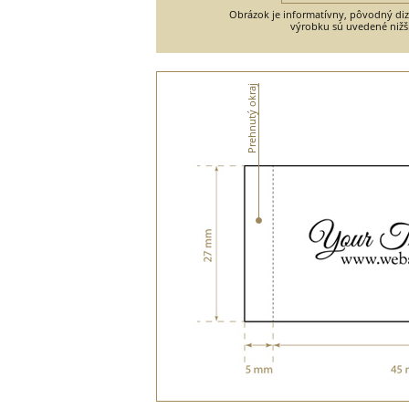
Obrázok je informatívny, pôvodný diza
výrobku sú uvedené nižš
Prehnutý okraj