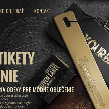
KO OBJEDNAŤ
KONTAKT
TIKETY
NIE
 NA ODEVY PRE MÓDNE OBLEČENIE
e svoju značku ešte
mocou
 dizajnom, plastových
 alebo ochrannou