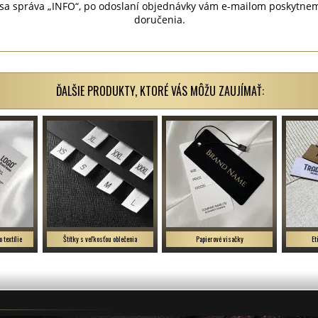
zí sa správa „INFO“, po odoslaní objednávky vám e-mailom poskytne
doručenia.
ĎALŠIE PRODUKTY, KTORÉ VÁS MÔŽU ZAUJÍMAŤ:
o textílie
Štítky s veľkosťou oblečenia
Papierové visačky
Et