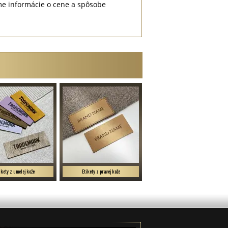
me informácie o cene a spôsobe
ikety z umelej kože
Etikety z pravej kože