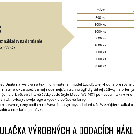
Počet:
500 ks
1000 ks
K
2000 ks
3000 ks
z nákladov na doručenie
4000 ks
: 500 ks
5000 ks
6000 ks
7000 ks
8000 ks
9000 ks
gu Digitálna výšivka na textilnom materiáli model Lucid Style, vhodná pre rôzne od
10000 ks
h materiálov za použitia najmodernejších technológií digitálnej výšivky na priemys
15000 ks
 rýchlo prispôsobiť Tkané štítky Lucid Style Model WL-M81 pomocou interaktívneh
ké atď.), pridajte svoje logo a vyberte obľúbené farby.
20000 ks
m správnej ceny podľa množstva, času výroby a dodania. Nižšie nájdete kalkula
sobiť a odoslať objednávku.
ULAČKA VÝROBNÝCH A DODACÍCH NÁK