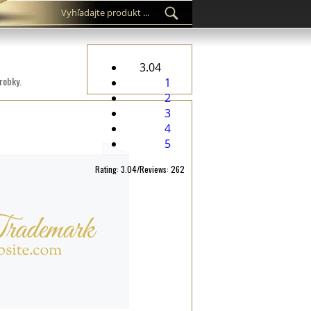
3.04
ýrobky.
1
2
3
4
5
Rating: 3.04/Reviews: 262