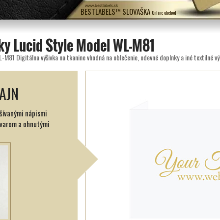
www.bestlabels.sk
BESTLABELS™ SLOVAŠKA
Online obchod
ky Lucid Style Model WL-M81
L-M81 Digitálna výšivka na tkanine vhodná na oblečenie, odevné doplnky a iné textilné v
AJN
yšívanými nápismi
tvarom a ohnutými