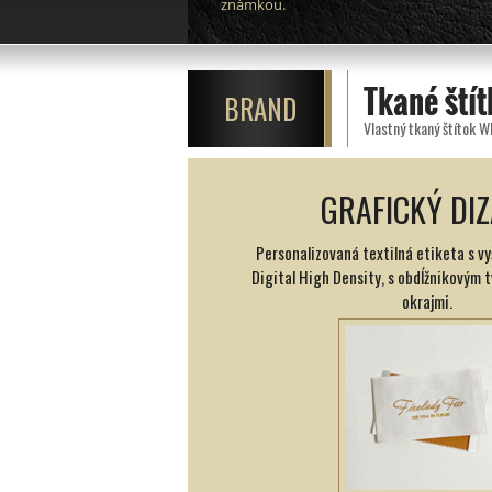
známkou.
Tkané štít
BRAND
Vlastný tkaný štítok W
GRAFICKÝ DIZ
Personalizovaná textilná etiketa s v
Digital High Density, s obdĺžnikovým 
okrajmi.