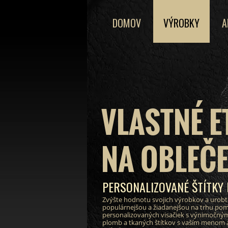
DOMOV
VÝROBKY
A
VLASTNÉ E
NA OBLEČE
PERSONALIZOVANÉ ŠTÍTKY
Zvýšte hodnotu svojich výrobkov a urobt
populárnejšou a žiadanejšou na trhu po
personalizovaných visačiek s výnimočným
plomb a tkaných štítkov s vaším menom