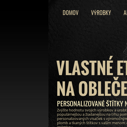
DOMOV
VÝROBKY
A
VLASTNÉ E
NA OBLEČE
PERSONALIZOVANÉ ŠTÍTKY 
Zvýšte hodnotu svojich výrobkov a urobt
populárnejšou a žiadanejšou na trhu po
personalizovaných visačiek s výnimočným
plomb a tkaných štítkov s vaším menom