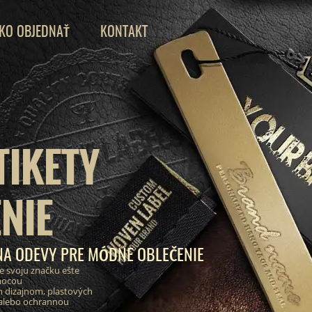
KO OBJEDNAŤ
KONTAKT
TIKETY
NIE
NA ODEVY PRE MÓDNE OBLEČENIE
e svoju značku ešte
mocou
 dizajnom, plastových
 alebo ochrannou