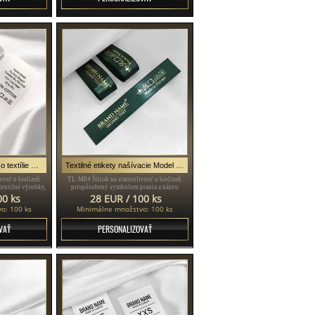
Štítky na starostlivosť o textílie Model TC-M33
Textilné etikety našívacie Model TL-M84
vosť o bielizeň
TL-M84 Štítok na starostlivosť o bielizeň
textilné výrobky,
prispôsobený symbolom prania a názvu
 na jemný biely
značky alebo logu, model TL-84 vhodný pre
00 ks
28 EUR / 100 ks
akýkoľvek textilný výrobok, najmä oblečenie.
o: 100 ks
Minimálne množstvo: 100 ks
VAŤ
PERSONALIZOVAŤ