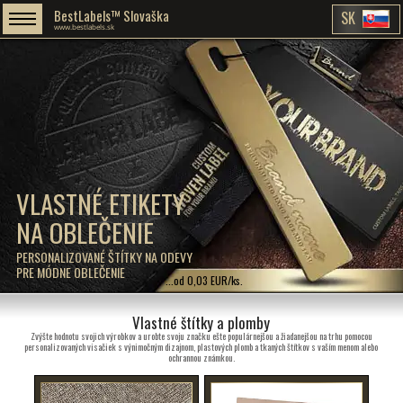
BestLabels™ Slovaška
SK
www.bestlabels.sk
VLASTNÉ ETIKETY
NA OBLEČENIE
PERSONALIZOVANÉ ŠTÍTKY NA ODEVY
PRE MÓDNE OBLEČENIE
...od 0,03 EUR/ks.
Vlastné štítky a plomby
Zvýšte hodnotu svojich výrobkov a urobte svoju značku ešte populárnejšou a žiadanejšou na trhu pomocou
personalizovaných visačiek s výnimočným dizajnom, plastových plomb a tkaných štítkov s vaším menom alebo
ochrannou známkou.