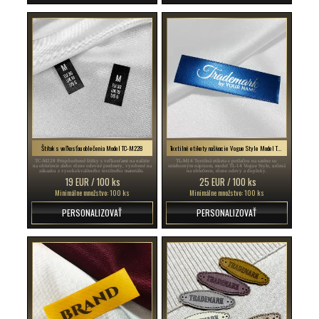
Štítok s veľkosťou oblečenia Model TC-M228
Textilné etikety našívacie Vogue Style Model TL-M14
TC-M228 Prispôsobené štítky s veľkosťami na našitie
TL-M14 Textilná etiketa s potlačou na saténe so
na oblečenie alebo rôzne odevné predmety, vyrobené na
strieborným nápisom, model TL-14 Vogue Style, určená
zákazku z vysokokvalitného textilného materiálu.
na oblečenie, rôzne odevy a doplnky.
19 EUR / 100 ks
25 EUR / 100 ks
Minimálne množstvo: 100 ks
Minimálne množstvo: 100 ks
PERSONALIZOVAŤ
PERSONALIZOVAŤ