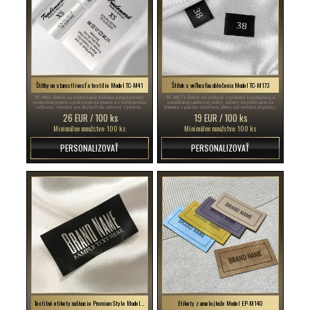
Štítky na starostlivosť o textílie Model TC-M41
Štítok s veľkosťou oblečenia Model TC-M173
TC-M41 Štítok na ošetrovanie bielizne prispôsobený
TC-M173 Štítok na veľkosť vyrobený z potlačenej a
symbolom prania a pokynom na pranie a s indikátorom
nastrihanej saténovej rolky, určený na prišívanie na
veľkosti, vhodný pre akýkoľvek odevný výrobok.
dámske a pánske oblečenie alebo iné textilné doplnky.
26 EUR / 100 ks
19 EUR / 100 ks
Minimálne množstvo: 100 ks
Minimálne množstvo: 100 ks
PERSONALIZOVAŤ
PERSONALIZOVAŤ
Textilné etikety našívacie Premium Style Model TL-M15
Etikety z umelej kože Model EP-M140