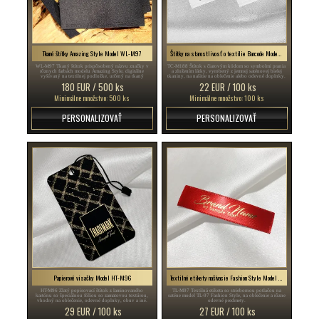
Tkané štítky Amazing Style Model WL-M97
Štítky na starostlivosť o textílie Barcode Model TC-M188
WL-M97 Tkaný štítok prispôsobený názvu značky v
TC-M188 Štítok s čiarovým kódom so symbolmi prania
rôznych farbách modelu Amazing Style, digitálne
a zložením látky, vyrobený z jemnej saténovej bielej
vyšívaný na textilnej podložke, určený na tkaný
tkaniny, na našitie na oblečenie alebo odevné doplnky.
odevný výrobok alebo akýkoľvek textilný výrobok.
180 EUR / 500 ks
22 EUR / 100 ks
Minimálne množstvo: 500 ks
Minimálne množstvo: 100 ks
PERSONALIZOVAŤ
PERSONALIZOVAŤ
Papierové visačky Model HT-M96
Textilné etikety našívacie Fashion Style Model TL-M97
HT-M96 Zlatý popisovací štítok z laminovaného
TL-M97 Textilná etiketa so striebornou potlačou na
kartónu so špeciálnou fóliou so zamatovou textúrou,
saténe model TL-97 Fashion Style, na oblečenie a rôzne
vhodný na oblečenie, odevné doplnky, obuv a iné.
odevné predmety.
29 EUR / 100 ks
27 EUR / 100 ks