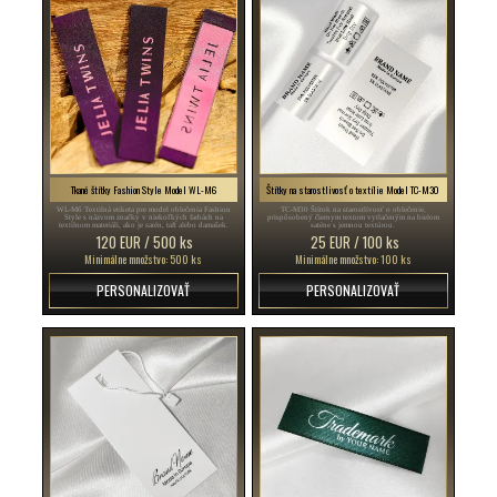
Tkané štítky Fashion Style Model WL-M6
Štítky na starostlivosť o textílie Model TC-M30
WL-M6 Textilná etiketa pre model oblečenia Fashion
TC-M30 Štítok na starostlivosť o oblečenie,
Style s názvom značky v niekoľkých farbách na
prispôsobený čiernym textom vytlačeným na bielom
textilnom materiáli, ako je satén, taft alebo damašek.
saténe s jemnou textúrou.
120 EUR / 500 ks
25 EUR / 100 ks
Minimálne množstvo: 500 ks
Minimálne množstvo: 100 ks
PERSONALIZOVAŤ
PERSONALIZOVAŤ