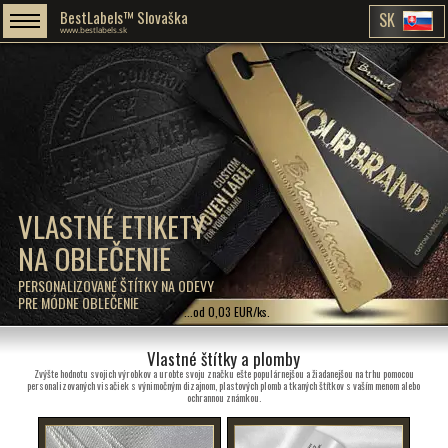
BestLabels™ Slovaška
SK
www.bestlabels.sk
VLASTNÉ ETIKETY
NA OBLEČENIE
PERSONALIZOVANÉ ŠTÍTKY NA ODEVY
PRE MÓDNE OBLEČENIE
...od 0,03 EUR/ks.
Vlastné štítky a plomby
Zvýšte hodnotu svojich výrobkov a urobte svoju značku ešte populárnejšou a žiadanejšou na trhu pomocou
personalizovaných visačiek s výnimočným dizajnom, plastových plomb a tkaných štítkov s vaším menom alebo
ochrannou známkou.