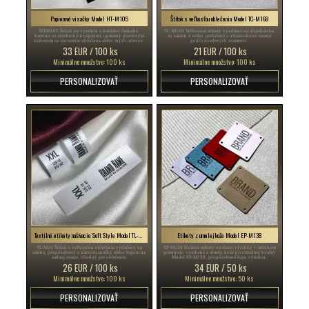
Papierové visačky Model HT-M105
Štítok s veľkosťou oblečenia Model TC-M168
HT-M105 Štítok na výrobok z hrubého čierneho
TC-M168 Veľkostné etikety vyrobené na objednávku
kartónu so strieborným nápisom, opatrený plastovým
zo saténu v rolke, potlačené a ultrazvukovo rezané
uzáverom na zavesenie oblečenia alebo iných odevov.
podľa uvedených rozmerov.
33 EUR / 100 ks
21 EUR / 100 ks
Minimálne množstvo: 100 ks
Minimálne množstvo: 100 ks
PERSONALIZOVAŤ
PERSONALIZOVAŤ
Textilné etikety našívacie Soft Style Model TL-M16
Etikety z umelej kože Model EP-M138
TL-M16 Štítok s veľkosťou oblečenia vytlačený na
EP-M138 Kožené etikety na rôzne výrobky v módnom
saténe, prispôsobený s názvom značky alebo logom na
priemysle, vyrobené z umelej kože prvotriednej kvality
zadnej strane, vhodný pre oblečenie.
Model EP-M138, prispôsobené logu výrobcu.
26 EUR / 100 ks
34 EUR / 50 ks
Minimálne množstvo: 100 ks
Minimálne množstvo: 50 ks
PERSONALIZOVAŤ
PERSONALIZOVAŤ